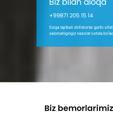
Biz bilan aloqa
+99871 205 15 14
Sizga tajribali shifokorlar gurihi sifa
salomatligingiz nazorat ostida boʼlad
Biz bemorlarimi