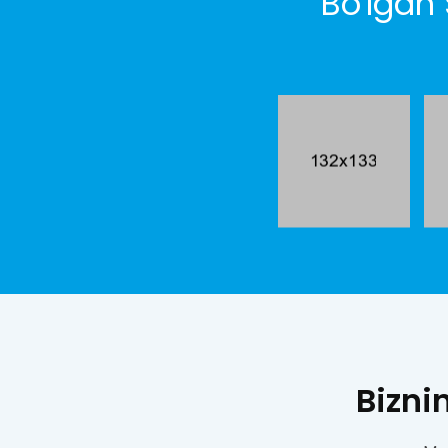
Bo'lgan
Bizni