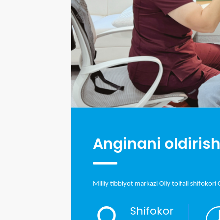
Anginani oldiris
 uchun malakali
Milliy tibbiyot markazi Oliy toifali shifok
a davolash
ardan
Shifokor