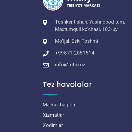
Toshkent shah, Yashnobod tum,
Maxtumquli koʼchasi, 103-uy
Mo'ljal: Eski Toshmi
+99871 2051514
info@mtm.uz
Tez havolalar
Markaz haqida
Xizmatlar
Xodimlar