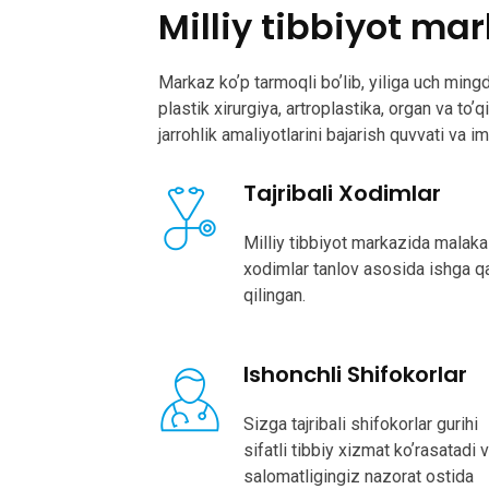
Milliy tibbiyot mar
Markaz koʼp tarmoqli boʼlib, yiliga uch ming
plastik xirurgiya, artroplastika, organ va toʼ
jarrohlik amaliyotlarini bajarish quvvati va i
Tajribali Xodimlar
Milliy tibbiyot markazida malaka
xodimlar tanlov asosida ishga q
qilingan.
Ishonchli Shifokorlar
Sizga tajribali shifokorlar gurihi
sifatli tibbiy xizmat koʼrasatadi 
salomatligingiz nazorat ostida