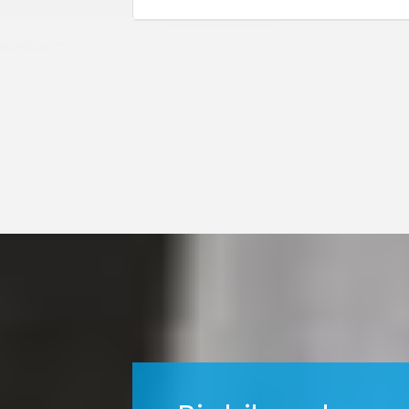
Transplantatsiyasi
Bajarilmoqda