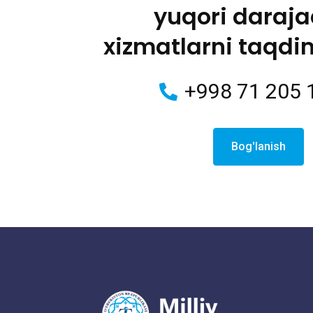
yuqori daraj
xizmatlarni taqdi
+998 71 205 
Bog'lanish