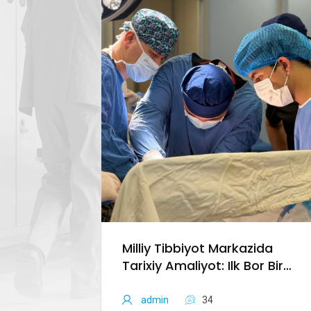
htirilgan
zilmoqda
iy tibbiyot
ataxassislari
Milliy Tibbiyot Markazida
Tarixiy Amaliyot: Ilk Bor Bir
Bemorga Bir Vaqtning O‘zida
Jigar Va Buyrak
admin
34