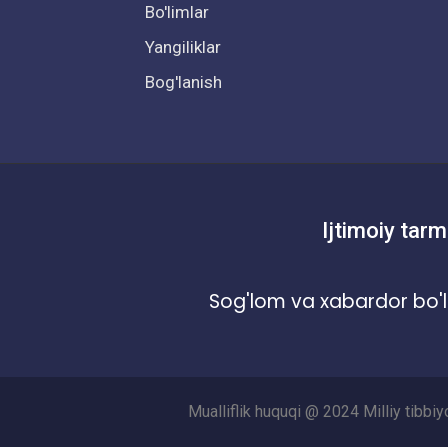
Bo'limlar
Yangiliklar
Bog'lanish
Ijtimoiy tarm
Sog'lom va xabardor bo'l
Mualliflik huquqi @ 2024 Milliy tibbi