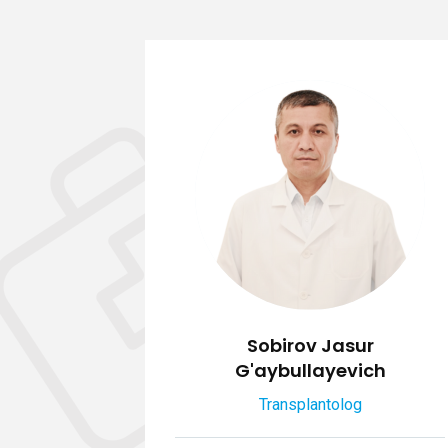
od Erkin
Sobirov Jasur
G'aybullayevich
Transplantolog