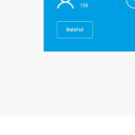
158
Batafsil