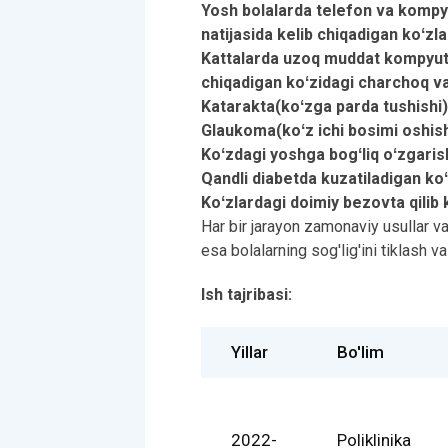
Yosh bolalarda telefon va komp
natijasida kelib chiqadigan koʻzl
Kattalarda uzoq muddat kompyute
chiqadigan koʻzidagi charchoq va 
Katarakta(koʻzga parda tushishi)
Glaukoma(koʻz ichi bosimi oshish
Koʻzdagi yoshga bogʻliq oʻzgaris
Qandli diabetda kuzatiladigan koʻ
Koʻzlardagi doimiy bezovta qilib k
Har bir jarayon zamonaviy usullar v
esa bolalarning sog'lig'ini tiklash 
Ish tajribasi:
Yillar
Bo'lim
2022-
Poliklinika