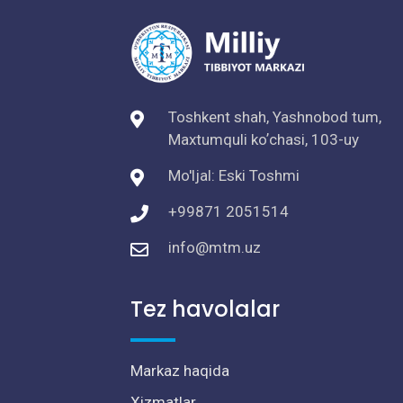
Toshkent shah, Yashnobod tum,
Maxtumquli koʼchasi, 103-uy
Mo'ljal: Eski Toshmi
+99871 2051514
info@mtm.uz
Tez havolalar
Markaz haqida
Xizmatlar