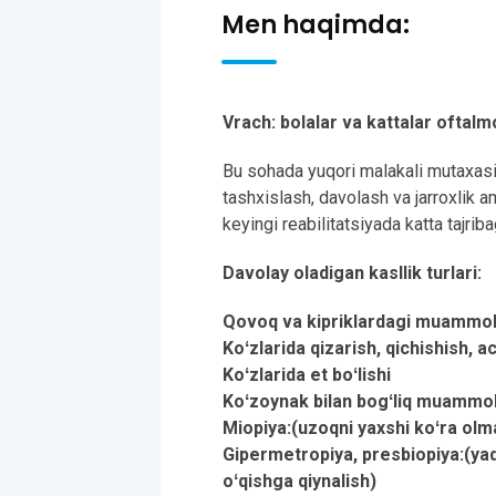
Men haqimda:
Vrach: bolalar va kattalar oftalm
Bu sohada yuqori malakali mutaxasis,
tashxislash, davolash va jarroxlik a
keyingi reabilitatsiyada katta tajrib
Davolay oladigan kasllik turlari:
Qovoq va kipriklardagi muammo
Koʻzlarida qizarish, qichishish, a
Koʻzlarida et boʻlishi
Koʻzoynak bilan bogʻliq muammo
Miopiya:(uzoqni yaxshi koʻra olm
Gipermetropiya, presbiopiya:(yaq
oʻqishga qiynalish)