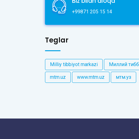
Biz bilan aloqa
+99871 205 15 14
Teglar
Milliy tibbiyot markazi
Миллий тибб
mtm.uz
www.mtm.uz
мтм.уз