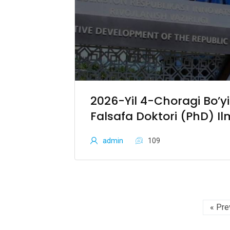
2026-Yil 4-Choragi Bo’yicha Fan Doktori 
Falsafa Doktori (PhD) I
Izlanuvchilikka Qabul B
admin
109
« Pr