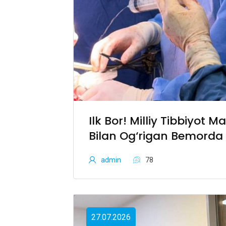
Ilk Bor! Milliy Tibbiyot
Bilan Og‘rigan Bemord
Autotransplantatsiya Mu
admin
78
27.07.2026