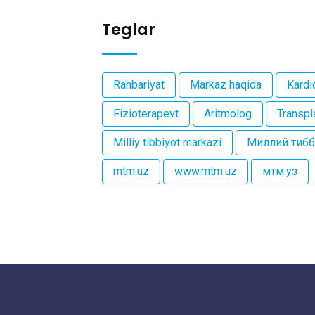
Teglar
Rahbariyat
Markaz haqida
Kardi
Fizioterapevt
Aritmolog
Transpl
Milliy tibbiyot markazi
Миллий тибб
mtm.uz
www.mtm.uz
мтм.уз