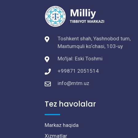
Toshkent shah, Yashnobod tum,
Maxtumquli koʼchasi, 103-uy
Mo'ljal: Eski Toshmi
+99871 2051514
info@mtm.uz
Tez havolalar
Markaz haqida
Xizmatlar