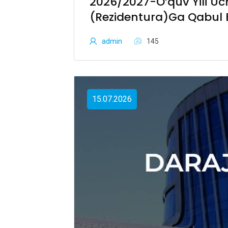
2026/2027-O‘quv Yili Uc
(rezidentura)ga Qabul 
admin
145
15.07.2026