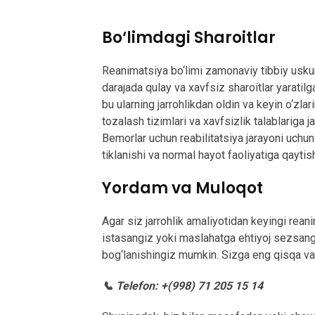
Bo‘limdagi Sharoitlar
Reanimatsiya bo‘limi zamonaviy tibbiy uskun
darajada qulay va xavfsiz sharoitlar yaratilg
bu ularning jarrohlikdan oldin va keyin o‘zlar
tozalash tizimlari va xavfsizlik talablarig
Bemorlar uchun reabilitatsiya jarayoni uchun 
tiklanishi va normal hayot faoliyatiga qaytish
Yordam va Muloqot
Agar siz jarrohlik amaliyotidan keyingi rean
istasangiz yoki maslahatga ehtiyoj sezsangi
bog‘lanishingiz mumkin. Sizga eng qisqa va
📞 Telefon: +(998) 71 205 15 14