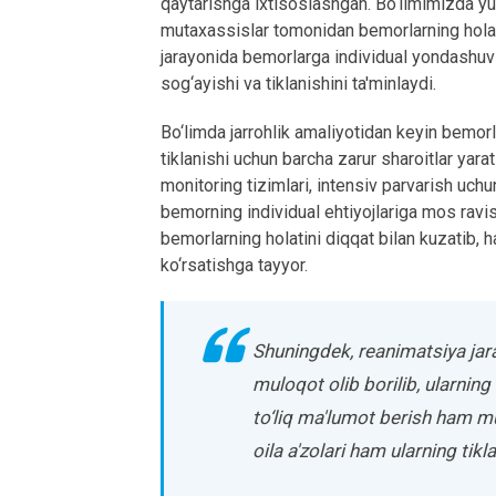
qaytarishga ixtisoslashgan. Bo‘limimizda yuqo
mutaxassislar tomonidan bemorlarning holat
jarayonida bemorlarga individual yondashuv 
sog‘ayishi va tiklanishini ta'minlaydi.
Bo‘limda jarrohlik amaliyotidan keyin bemorl
tiklanishi uchun barcha zarur sharoitlar yarat
monitoring tizimlari, intensiv parvarish uchu
bemorning individual ehtiyojlariga mos ravi
bemorlarning holatini diqqat bilan kuzatib, 
ko‘rsatishga tayyor.
Shuningdek, reanimatsiya jar
muloqot olib borilib, ularning
to‘liq ma'lumot berish ham 
oila a'zolari ham ularning tikl