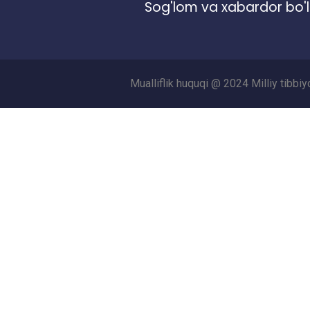
Sog'lom va xabardor bo'l
Mualliflik huquqi @ 2024 Milliy tibbi