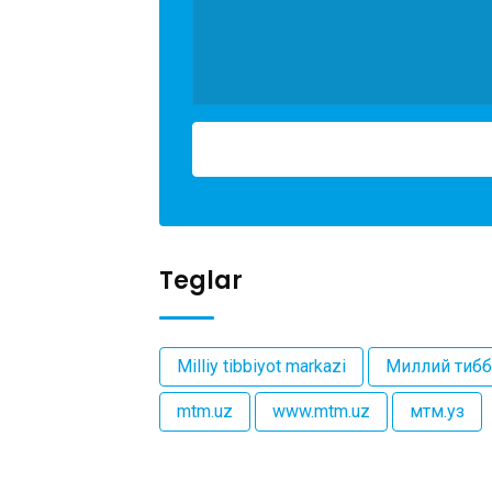
Teglar
Milliy tibbiyot markazi
Миллий тибб
mtm.uz
www.mtm.uz
мтм.уз