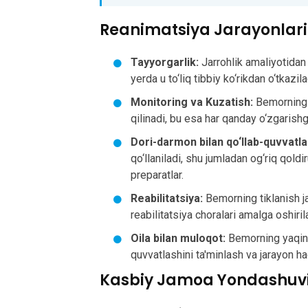
Reanimatsiya Jarayonlari
Tayyorgarlik:
Jarrohlik amaliyotidan 
yerda u to‘liq tibbiy ko‘rikdan o‘tkazi
Monitoring va Kuzatish:
Bemorning h
qilinadi, bu esa har qanday o‘zgarishg
Dori-darmon bilan qo‘llab-quvvatla
qo‘llaniladi, shu jumladan og‘riq qoldir
preparatlar.
Reabilitatsiya:
Bemorning tiklanish ja
reabilitatsiya choralari amalga oshiril
Oila bilan muloqot:
Bemorning yaqinla
quvvatlashini ta'minlash va jarayon ha
Kasbiy Jamoa Yondashuv