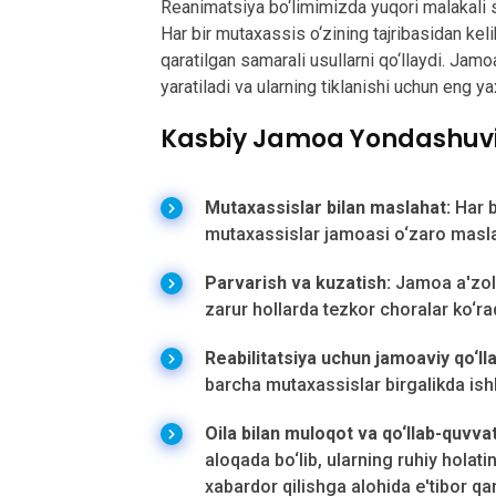
Reanimatsiya bo‘limimizda yuqori malakali sh
Har bir mutaxassis o‘zining tajribasidan kel
qaratilgan samarali usullarni qo‘llaydi. Jam
yaratiladi va ularning tiklanishi uchun eng ya
Kasbiy Jamoa Yondashuvi
Mutaxassislar bilan maslahat:
Har b
mutaxassislar jamoasi o‘zaro maslah
Parvarish va kuzatish:
Jamoa a'zola
zarur hollarda tezkor choralar ko‘rad
Reabilitatsiya uchun jamoaviy qo‘ll
barcha mutaxassislar birgalikda ishla
Oila bilan muloqot va qo‘llab-quvva
aloqada bo‘lib, ularning ruhiy holati
xabardor qilishga alohida e'tibor qar