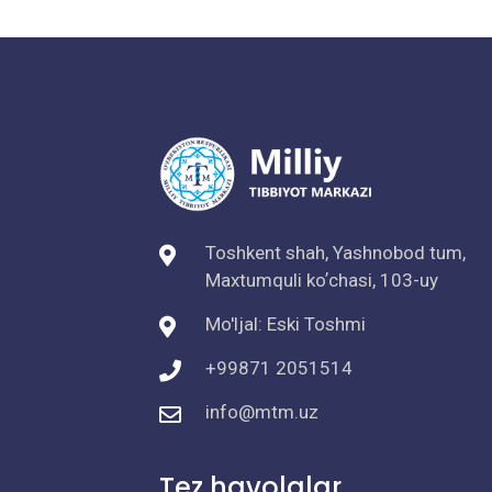
Toshkent shah, Yashnobod tum,
Maxtumquli koʼchasi, 103-uy
Mo'ljal: Eski Toshmi
+99871 2051514
info@mtm.uz
Tez havolalar