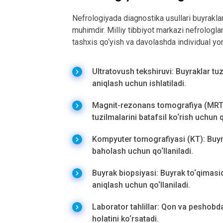
Nefrologiyada diagnostika usullari buyraklar 
muhimdir. Milliy tibbiyot markazi nefrologlar
tashxis qo‘yish va davolashda individual yon
Ultratovush tekshiruvi: Buyraklar tu
aniqlash uchun ishlatiladi.
Magnit-rezonans tomografiya (MRT): 
tuzilmalarini batafsil ko‘rish uchun q
Kompyuter tomografiyasi (KT): Buyrak
baholash uchun qo‘llaniladi.
Buyrak biopsiyasi: Buyrak to‘qimasi
aniqlash uchun qo‘llaniladi.
Laborator tahlillar: Qon va peshobd
holatini ko‘rsatadi.