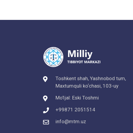
Toshkent shah, Yashnobod tum,
Maxtumquli koʼchasi, 103-uy
Mo'ljal: Eski Toshmi
+99871 2051514
info@mtm.uz