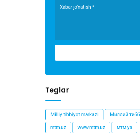
Teglar
Milliy tibbiyot markazi
Миллий тибб
mtm.uz
www.mtm.uz
мтм.уз