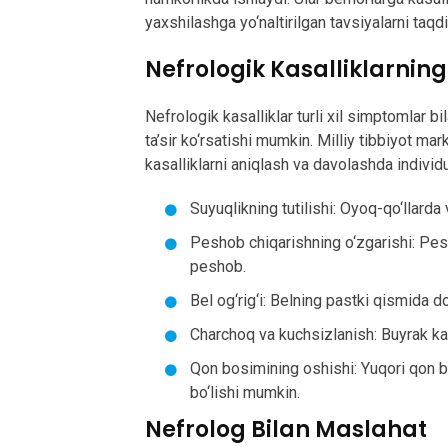
yaxshilashga yo‘naltirilgan tavsiyalarni taqdi
Nefrologik Kasalliklarning 
Nefrologik kasalliklar turli xil simptomlar b
ta’sir ko‘rsatishi mumkin. Milliy tibbiyot ma
kasalliklarni aniqlash va davolashda individ
Suyuqlikning tutilishi: Oyoq-qo‘llarda
Peshob chiqarishning o‘zgarishi: Pes
peshob.
Bel og‘rig‘i: Belning pastki qismida doi
Charchoq va kuchsizlanish: Buyrak kas
Qon bosimining oshishi: Yuqori qon bo
bo‘lishi mumkin.
Nefrolog Bilan Maslahat