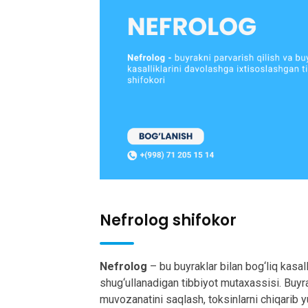
Nefrolog shifokor
Nefrolog
– bu buyraklar bilan bog‘liq kasall
shug‘ullanadigan tibbiyot mutaxassisi. Buyra
muvozanatini saqlash, toksinlarni chiqarib yu