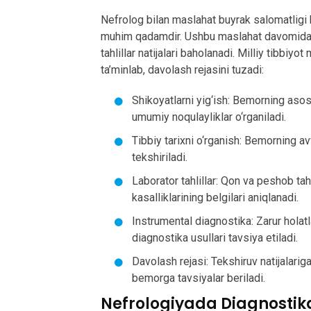
Nefrolog bilan maslahat buyrak salomatligi
muhim qadamdir. Ushbu maslahat davomida be
tahlillar natijalari baholanadi. Milliy tibbi
ta’minlab, davolash rejasini tuzadi:
Shikoyatlarni yig‘ish: Bemorning asos
umumiy noqulayliklar o‘rganiladi.
Tibbiy tarixni o‘rganish: Bemorning av
tekshiriladi.
Laborator tahlillar: Qon va peshob tahl
kasalliklarining belgilari aniqlanadi.
Instrumental diagnostika: Zarur holat
diagnostika usullari tavsiya etiladi.
Davolash rejasi: Tekshiruv natijalariga
bemorga tavsiyalar beriladi.
Nefrologiyada Diagnostika