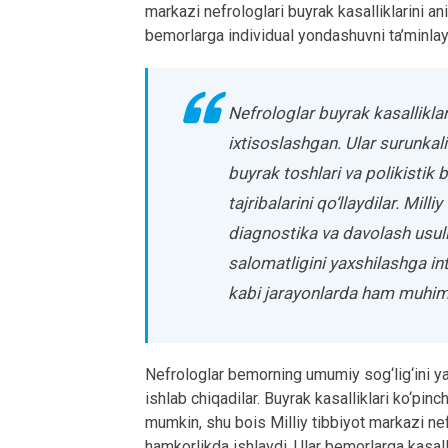
markazi nefrologlari buyrak kasalliklarini a
bemorlarga individual yondashuvni ta’minlayd
Nefrologlar buyrak kasalliklar
ixtisoslashgan. Ular surunkali
buyrak toshlari va polikistik 
tajribalarini qo‘llaydilar. Mil
diagnostika va davolash usul
salomatligini yaxshilashga inti
kabi jarayonlarda ham muhim r
Nefrologlar bemorning umumiy sog‘lig‘ini ya
ishlab chiqadilar. Buyrak kasalliklari ko‘pin
mumkin, shu bois Milliy tibbiyot markazi nef
hamkorlikda ishlaydi. Ular bemorlarga kasalli