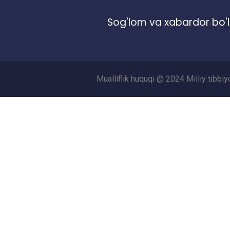
Sog'lom va xabardor bo'l
Mualliflik huquqi @ 2024 Milliy tibbi