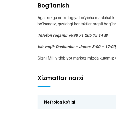
Bog‘lanish
Agar sizga nefrologiya bo‘yicha maslahat k
bo‘lsangiz, quyidagi kontaktlar orqali bog‘l
Telefon raqami: +998 71 205 15 14 ☎️
Ish vaqti: Dushanba – Juma: 8:00 – 17:00
Sizni Milliy tibbiyot markazimizda kutami
Xizmatlar narxi
Nefrolog ko'rigi