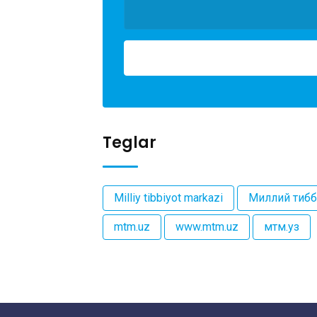
Teglar
Milliy tibbiyot markazi
Миллий тибб
mtm.uz
www.mtm.uz
мтм.уз