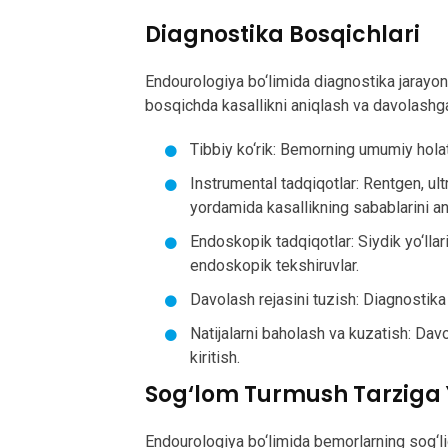
Diagnostika Bosqichlari
Endourologiya bo‘limida diagnostika jarayoni
bosqichda kasallikni aniqlash va davolashga yo
Tibbiy ko‘rik: Bemorning umumiy holat
Instrumental tadqiqotlar: Rentgen, ul
yordamida kasallikning sabablarini an
Endoskopik tadqiqotlar: Siydik yo‘llar
endoskopik tekshiruvlar.
Davolash rejasini tuzish: Diagnostika 
Natijalarni baholash va kuzatish: Davo
kiritish.
Sog‘lom Turmush Tarziga Y
Endourologiya bo‘limida bemorlarning sog‘li