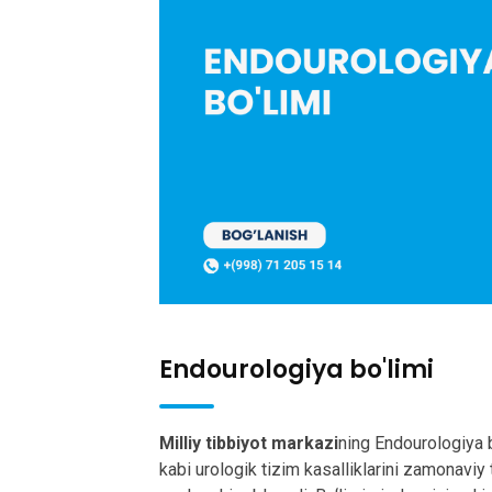
Endourologiya bo'limi
Milliy tibbiyot markazi
ning Endourologiya bo
kabi urologik tizim kasalliklarini zamonavi