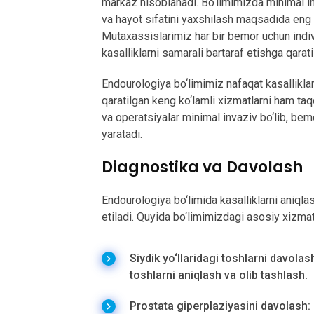
markaz hisoblanadi. Bo‘limimizda minimal inva
va hayot sifatini yaxshilash maqsadida eng il
Mutaxassislarimiz har bir bemor uchun indiv
kasalliklarni samarali bartaraf etishga qarati
Endourologiya bo‘limimiz nafaqat kasalliklarn
qaratilgan keng ko‘lamli xizmatlarni ham ta
va operatsiyalar minimal invaziv bo‘lib, bem
yaratadi.
Diagnostika va Davolash
Endourologiya bo‘limida kasalliklarni aniql
etiladi. Quyida bo‘limimizdagi asosiy xizmatl
Siydik yo‘llaridagi toshlarni davola
toshlarni aniqlash va olib tashlash.
Prostata giperplaziyasini davolash: 