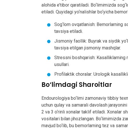
alohida e’tibor qaratiladi. Bo‘limimizda sog
etiladi. Quyidagi yo‘nalishlar bo‘yicha bemor
Sog‘lom ovqatlanish: Bemorlarning so
tavsiya etiladi.
Jismoniy faollik: Buyrak va siydik yo‘
tavsiya etilgan jismoniy mashqlar.
Stressni boshqarish: Kasalliklarning r
usullari.
Profilaktik choralar: Urologik kasallikl
Bo‘limdagi Sharoitlar
Endourologiya bo‘limi zamonaviy tibbiy texn
uchun qulay va samarali davolash jarayonini 
2 va 3 o‘rinli xonalar taklif etiladi. Xonalar s
vositalari bilan jihozlangan. Bo‘limimizda z
mavjud bo‘lib, bu bemorlarning tez va samara