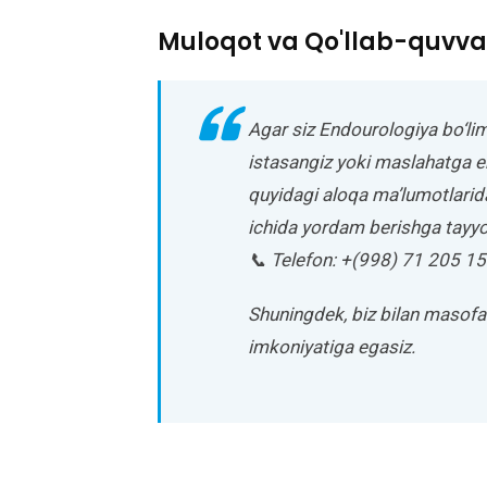
Muloqot va Qo'llab-quvva
Agar siz Endourologiya bo‘lim
istasangiz yoki maslahatga eh
quyidagi aloqa ma’lumotlarid
ichida yordam berishga tayyo
📞 Telefon: +(998) 71 205 15
Shuningdek, biz bilan masof
imkoniyatiga egasiz.