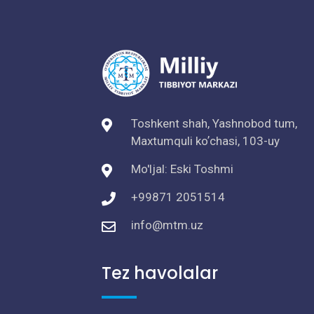
Toshkent shah, Yashnobod tum,
Maxtumquli koʼchasi, 103-uy
Mo'ljal: Eski Toshmi
+99871 2051514
info@mtm.uz
Tez havolalar