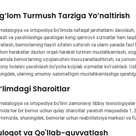
g‘lom Turmush Tarziga Yo‘naltirish
matalogiya va ortopediya bo‘limida nafaqat jarohatlarni davolash,
ash va yaxshilashga qaratilgan keng qamrovli xizmatlar ham taqdim
atlash, bemorlarning hayot sifatini oshirish va ularni yanada faol
lom harakatlar dasturi orqali harakat tizimini mustahkamlash, so
amida bemorlarning oziqlanishini muvozanatlashtirish, va jismoniy 
oniy holatini yaxshilash bo‘yicha ko‘plab xizmatlar ko‘rsatiladi. U
ingdek, ularning umumiy salomatligini mustahkamlashga qaratilg
‘limdagi Sharoitlar
matalogiya va ortopediya bo‘limi zamonaviy tibbiy texnologiyalar b
imida har bir bemor uchun qulay sharoitlar yaratish maqsadida 1, 2 va
imimizda, shuningdek, bemorlar uchun reabilitatsiya markazi va fi
loqot va Qo'llab-quvvatlash