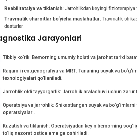
Reabilitatsiya va tiklanish:
Jarrohlikdan keyingi fizioterapiya v
Travmatik sharoitlar bo‘yicha maslahatlar:
Travmatik shikast
dasturlar.
agnostika Jarayonlari
Tibbiy ko‘rik: Bemorning umumiy holati va jarohat tarixi bataf
Raqamli rentgenografiya va MRT: Tananing suyak va bo‘g‘im 
texnologiyalari qo‘llaniladi.
Jarrohlik oldi tayyorgarlik: Jarrohlik aralashuvi uchun zarur t
Operatsiya va jarrohlik: Shikastlangan suyak va bo‘g‘imlarni 
operatsiyalari.
Kuzatish va tiklanish: Operatsiyadan keyin bemorning sog‘lig
to‘liq nazorat ostida amalga oshiriladi.