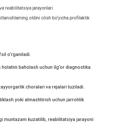
a reabilitatsiya jarayonlari.
lanishlarning oldini olish bo‘yicha profilaktik
sil o‘rganiladi.
holatini baholash uchun ilg‘or diagnostika
ayyorgarlik choralari va rejalari tuziladi.
tiklash yoki almashtirish uchun jarrohlik
i muntazam kuzatilib, reabilitatsiya jarayoni