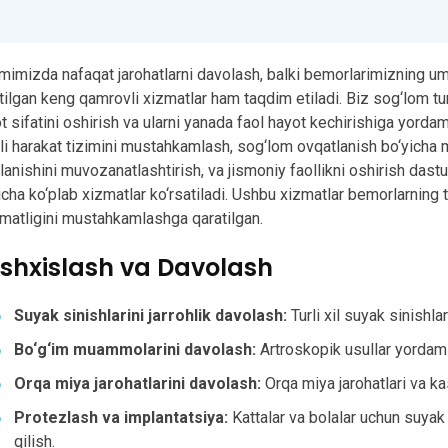
imimizda nafaqat jarohatlarni davolash, balki bemorlarimizning u
tilgan keng qamrovli xizmatlar ham taqdim etiladi. Biz sog‘lom tu
t sifatini oshirish va ularni yanada faol hayot kechirishiga yordam
li harakat tizimini mustahkamlash, sog‘lom ovqatlanish bo‘yicha
lanishini muvozanatlashtirish, va jismoniy faollikni oshirish dastur
icha ko‘plab xizmatlar ko‘rsatiladi. Ushbu xizmatlar bemorlarning
matligini mustahkamlashga qaratilgan.
shxislash va Davolash
Suyak sinishlarini jarrohlik davolash:
Turli xil suyak sinishlari
Bo‘g‘im muammolarini davolash:
Artroskopik usullar yordami
Orqa miya jarohatlarini davolash:
Orqa miya jarohatlari va kas
Protezlash va implantatsiya:
Kattalar va bolalar uchun suyak 
qilish.