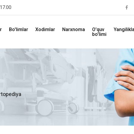
 17.00
r
Bo'limlar
Xodimlar
Narxnoma
O'quv
Yangilikl
bo'limi
rtopediya