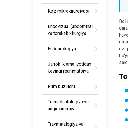
Ko'z mikroxirurgiyasi
Bo‘l
Endovizual (abdominal
qara
va torakal) xirurgiya
hayo
orqa
oziq
Endourologiya
bo‘y
salo
Jarrohlik amaliyotidan
keyingi reanimatsiya
Ta
Ritm buzilishi
Transplantologiya va
angioxirurgiya
Travmatalogiya va