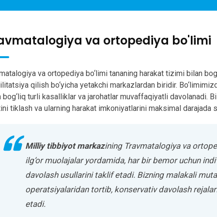
avmatalogiya va ortopediya bo'limi
matalogiya va ortopediya bo‘limi tananing harakat tizimi bilan bog‘
ilitatsiya qilish bo‘yicha yetakchi markazlardan biridir. Bo‘limimiz
n bog‘liq turli kasalliklar va jarohatlar muvaffaqiyatli davolanadi
tini tiklash va ularning harakat imkoniyatlarini maksimal darajada s
Milliy tibbiyot markaz
ining Travmatalogiya va ortope
ilg‘or muolajalar yordamida, har bir bemor uchun in
davolash usullarini taklif etadi. Bizning malakali mu
operatsiyalaridan tortib, konservativ davolash rejala
etadi.