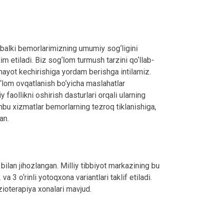
 balki bemorlarimizning umumiy sog‘ligini
 etiladi. Biz sog‘lom turmush tarzini qo‘llab-
 hayot kechirishiga yordam berishga intilamiz.
g‘lom ovqatlanish bo‘yicha maslahatlar
faollikni oshirish dasturlari orqali ularning
shbu xizmatlar bemorlarning tezroq tiklanishiga,
an.
ilan jihozlangan. Milliy tibbiyot markazining bu
 3 o‘rinli yotoqxona variantlari taklif etiladi.
zioterapiya xonalari mavjud.