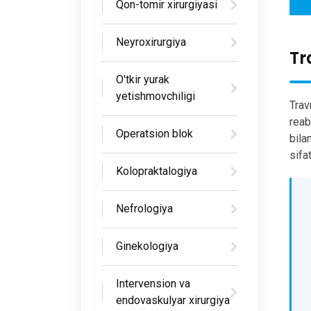
Qon-tomir xirurgiyasi
Neyroxirurgiya
Tr
O'tkir yurak
yetishmovchiligi
Trav
reab
Operatsion blok
bila
sifa
Kolopraktalogiya
Nefrologiya
Ginekologiya
Intervension va
endovaskulyar xirurgiya