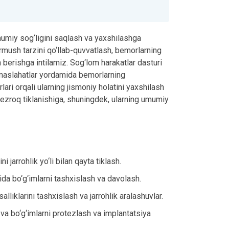
mumiy sog‘ligini saqlash va yaxshilashga
rmush tarzini qo‘llab-quvvatlash, bemorlarning
 berishga intilamiz. Sog‘lom harakatlar dasturi
 maslahatlar yordamida bemorlarning
lari orqali ularning jismoniy holatini yaxshilash
 tezroq tiklanishiga, shuningdek, ularning umumiy
ni jarrohlik yo‘li bilan qayta tiklash.
da bo‘g‘imlarni tashxislash va davolash.
alliklarini tashxislash va jarrohlik aralashuvlar.
va bo‘g‘imlarni protezlash va implantatsiya