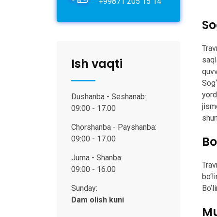
+99871 205 15 14
So
Trav
saql
Ish vaqti
quvv
Sog‘
yord
Dushanba - Seshanab:
jism
09:00 - 17.00
shun
Chorshanba - Payshanba:
Bo
09:00 - 17.00
Juma - Shanba:
Trav
09:00 - 16.00
bo‘l
Bo‘l
Sunday:
Dam olish kuni
Mu