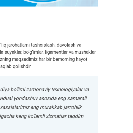
liq jarohatlarni tashxislash, davolash va
da suyaklar, bo‘g‘imlar, ligamentlar va mushaklar
. Bizning maqsadimiz har bir bemorning hayot
aqlab qolishdir.
diya bo‘limi zamonaviy texnologiyalar va
dividual yondashuv asosida eng samarali
taxassislarimiz eng murakkab jarrohlik
rigacha keng ko‘lamli xizmatlar taqdim