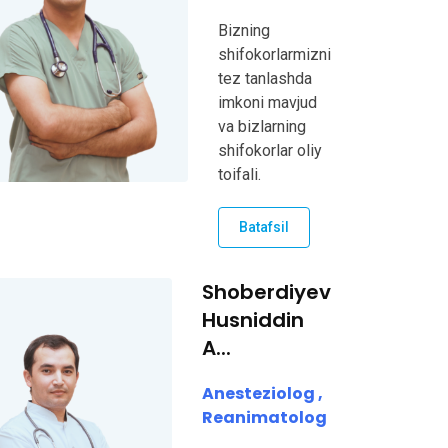
Bizning
shifokorlarmizni
tez tanlashda
imkoni mavjud
va bizlarning
shifokorlar oliy
toifali.
Batafsil
Shoberdiyev
Husniddin
A...
Anesteziolog ,
Reanimatolog