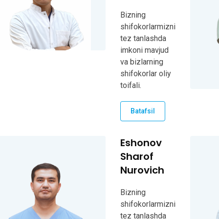
Bizning
shifokorlarmizni
tez tanlashda
imkoni mavjud
va bizlarning
shifokorlar oliy
toifali.
Batafsil
Eshonov
Sharof
Nurovich
Bizning
shifokorlarmizni
tez tanlashda