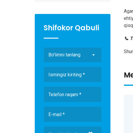
Agar
ehti
qisq
Shifokor Qabuli
📞 T
Shun
Bo'limni tanlang
Me