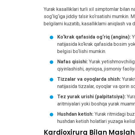
Yurak kasalliklari turli xil simptomlar bil
sog‘lig‘iga jiddiy ta’sir ko‘rsatishi mumkin. 
belgilarni kuzatib, kasalliklarni aniqlash va
Ko‘krak qafasida og‘riq (angina):
Y
natijasida ko‘krak qafasida bosim yoki
belgisi bo‘lishi mumkin.
Nafas qisishi:
Yurak yetishmovchiligi
qiyinlashishi, ayniqsa, jismoniy faoliy
Tizzalar va oyoqlarda shish:
Yurakn
natijasida tizzalar, oyoqlar va qorin 
Tez yurak urishi (palpitatsiya):
Yura
aritmiyalari yoki boshqa yurak muamm
Hushdan ketish:
Yurak ritmidagi buz
hushdan ketish holatlari yuzaga keli
Kardioxirurg Bilan Maslah