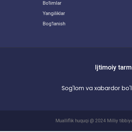
Bo'limlar
Yangiliklar
Bog'lanish
Ijtimoiy tarm
Sog'lom va xabardor bo'l
Mualliflik huquqi @ 2024 Milliy tibbi