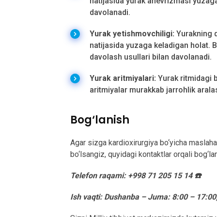
natijasida yurak anevrizmasi yuzaga 
davolanadi.
Yurak yetishmovchiligi:
Yurakning q
natijasida yuzaga keladigan holat. B
davolash usullari bilan davolanadi.
Yurak aritmiyalari:
Yurak ritmidagi bu
aritmiyalar murakkab jarrohlik arala
Bog‘lanish
Agar sizga kardioxirurgiya bo‘yicha maslah
bo‘lsangiz, quyidagi kontaktlar orqali bog‘l
Telefon raqami: +998 71 205 15 14 ☎️
Ish vaqti: Dushanba – Juma: 8:00 – 17:00