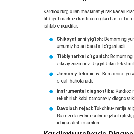
Kardioxirurg bilan maslahat yurak kasallikl
tibbiyot markazi kardioxirurglari har bir be
ishlab chiqadilar:
Shikoyatlarni yig‘ish:
Bemorning yura
umumiy holati batafsil o‘rganiladi.
Tibbiy tarixni o‘rganish:
Bemorning av
oilaviy anamnez diqqat bilan tekshiril
Jismoniy tekshiruv:
Bemorning yurak
orqali baholanadi.
Instrumental diagnostika:
Kardioxir
tekshirish kabi zamonaviy diagnostika u
Davolash rejasi:
Tekshiruv natijalari
Bu reja dori-darmonlarni qabul qilish, 
ichiga olishi mumkin.
Kardioxirurgiyada Diagnos