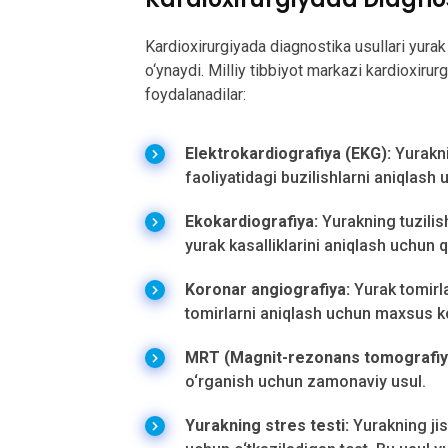
Kardioxirurgiyada diagnostika usullari yurak
o‘ynaydi. Milliy tibbiyot markazi kardioxiru
foydalanadilar:
Elektrokardiografiya (EKG):
Yuraknin
faoliyatidagi buzilishlarni aniqlash 
Ekokardiografiya:
Yurakning tuzilish
yurak kasalliklarini aniqlash uchun qo
Koronar angiografiya:
Yurak tomirla
tomirlarni aniqlash uchun maxsus k
MRT (Magnit-rezonans tomografiy
o‘rganish uchun zamonaviy usul.
Yurakning stres testi:
Yurakning ji