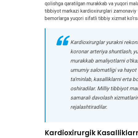
qolishga qaratilgan murakkab va yuqori malak
tibbiyot markazi kardioxirurglari zamonaviy t
bemorlarga yuqori sifatli tibbiy xizmat ko‘rsa
Kardioxirurglar yurakni rekons
koronar arteriya shuntlash, y
murakkab amaliyotlarni o‘tka
umumiy salomatligi va hayot s
ta’minlab, kasalliklarni erta
oshiradilar. Milliy tibbiyot m
samarali davolash xizmatlari
rejalashtiradilar.
Kardioxirurgik Kasalliklar