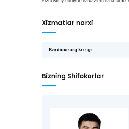
Sizni Milliy tibbiyot markazimizda kutami
Xizmatlar narxi
Kardioxirurg ko'rigi
Bizning Shifokorlar