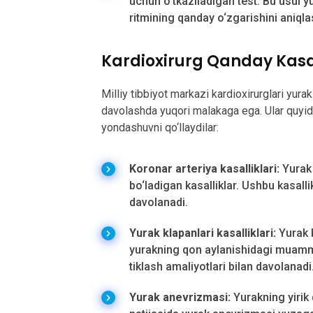
uchun o‘tkaziladigan test. Bu usul y
ritmining qanday o‘zgarishini aniql
Kardioxirurg Qanday Kasal
Milliy tibbiyot markazi kardioxirurglari yurak 
davolashda yuqori malakaga ega. Ular quyida
yondashuvni qo‘llaydilar:
Koronar arteriya kasalliklari:
Yurak 
bo‘ladigan kasalliklar. Ushbu kasalli
davolanadi.
Yurak klapanlari kasalliklari:
Yurak k
yurakning qon aylanishidagi muammol
tiklash amaliyotlari bilan davolanadi
Yurak anevrizmasi:
Yurakning yirik 