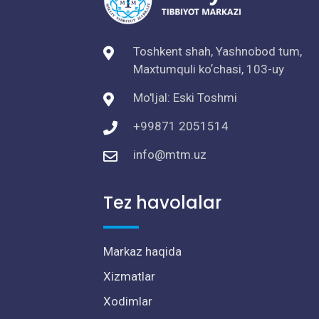
Toshkent shah, Yashnobod tum,
Maxtumquli koʼchasi, 103-uy
Mo'ljal: Eski Toshmi
+99871 2051514
info@mtm.uz
Tez havolalar
Markaz haqida
Xizmatlar
Xodimlar