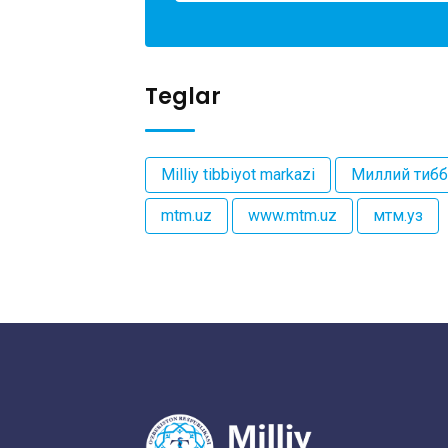
Teglar
Milliy tibbiyot markazi
Миллий тибб
mtm.uz
www.mtm.uz
мтм.уз