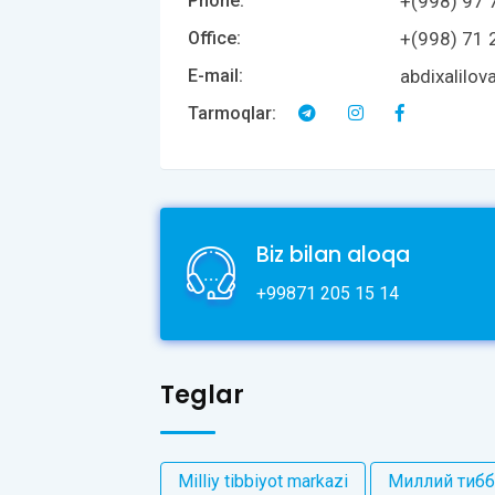
+(998) 97 
Phone:
+(998) 71 
Office:
abdixalilo
E-mail:
Tarmoqlar:
Biz bilan aloqa
+99871 205 15 14
Teglar
Milliy tibbiyot markazi
Миллий тибб