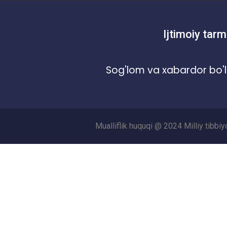
Ijtimoiy tarm
Sog'lom va xabardor bo'l
Mualliflik huquqi @ 2024 Milliy tibbi