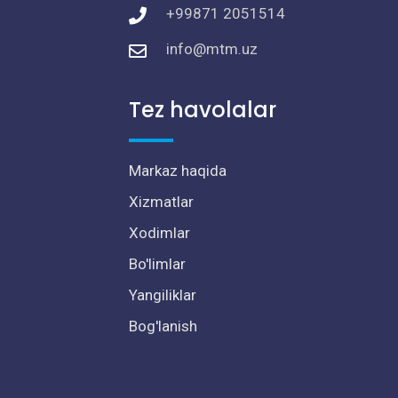
+99871 2051514
info@mtm.uz
Tez havolalar
Markaz haqida
Xizmatlar
Xodimlar
Bo'limlar
Yangiliklar
Bog'lanish