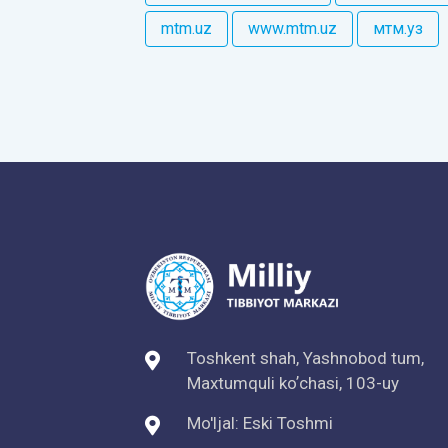
mtm.uz
www.mtm.uz
мтм.уз
Toshkent shah, Yashnobod tum,
Maxtumquli koʼchasi, 103-uy
Mo'ljal: Eski Toshmi