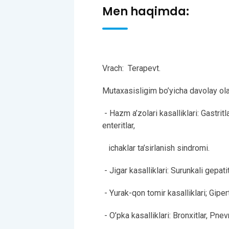
Men haqimda:
Vrach:
Terapevt.
Mutaxasisligim bo’yicha davolay olad
- Hazm a’zolari kasalliklari: Gastritl
enteritlar,
ichaklar ta’sirlanish sindromi.
- Jigar kasalliklari: Surunkali gepatitl
- Yurak-qon tomir kasalliklari; Giper
- O’pka kasalliklari: Bronxitlar, Pne