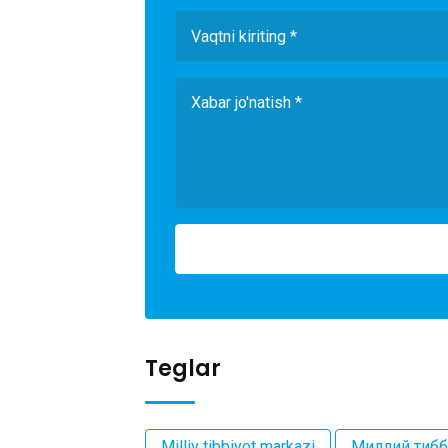
Teglar
Milliy tibbiyot markazi
Миллий тибб