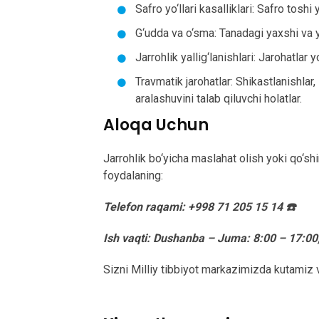
Safro yo‘llari kasalliklari: Safro toshi 
G‘udda va o‘sma: Tanadagi yaxshi va yo
Jarrohlik yallig‘lanishlari: Jarohatlar y
Travmatik jarohatlar: Shikastlanishlar, 
aralashuvini talab qiluvchi holatlar.
Aloqa Uchun
Jarrohlik bo‘yicha maslahat olish yoki qo‘s
foydalaning:
Telefon raqami: +998 71 205 15 14 ☎️
Ish vaqti: Dushanba – Juma: 8:00 – 17:00
Sizni Milliy tibbiyot markazimizda kutami