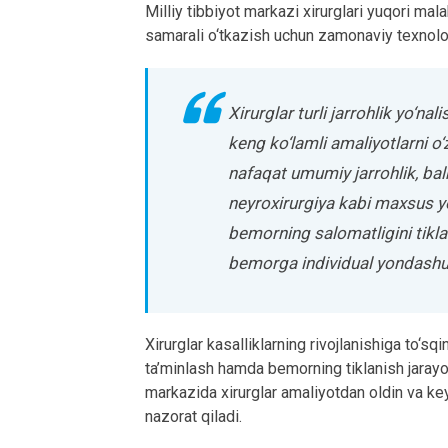
Milliy tibbiyot markazi xirurglari yuqori mal
samarali o‘tkazish uchun zamonaviy texnologi
Xirurglar turli jarrohlik yo‘nal
keng ko‘lamli amaliyotlarni o‘z
nafaqat umumiy jarrohlik, balk
neyroxirurgiya kabi maxsus yo‘
bemorning salomatligini tiklash
bemorga individual yondashuvn
Xirurglar kasalliklarning rivojlanishiga to‘sqi
ta’minlash hamda bemorning tiklanish jarayoni
markazida xirurglar amaliyotdan oldin va key
nazorat qiladi.