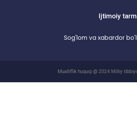
Ijtimoiy tarm
Sog'lom va xabardor bo'l
Mualliflik huquqi @ 2024 Milliy tibbi