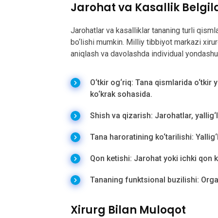
Jarohat va Kasallik Belgil
Jarohatlar va kasalliklar tananing turli qism
bo‘lishi mumkin. Milliy tibbiyot markazi xiru
aniqlash va davolashda individual yondashuv
O‘tkir og‘riq: Tana qismlarida o‘tkir 
ko‘krak sohasida.
Shish va qizarish: Jarohatlar, yallig
Tana haroratining ko‘tarilishi: Yallig‘
Qon ketishi: Jarohat yoki ichki qon ke
Tananing funktsional buzilishi: Orga
Xirurg Bilan Muloqot