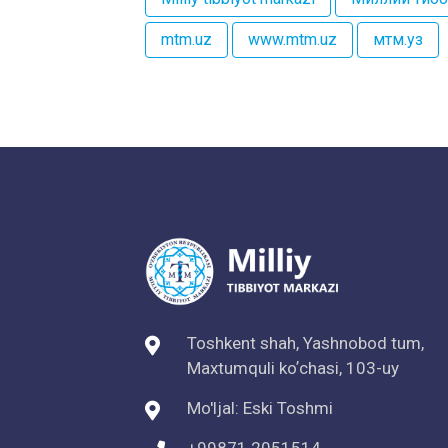
mtm.uz
www.mtm.uz
мтм.уз
Toshkent shah, Yashnobod tum,
Maxtumquli koʼchasi, 103-uy
Mo'ljal: Eski Toshmi