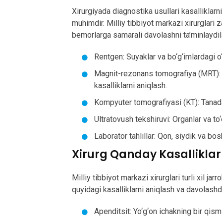
Xirurgiyada diagnostika usullari kasalliklarn
muhimdir. Milliy tibbiyot markazi xirurglar
bemorlarga samarali davolashni ta’minlaydil
Rentgen: Suyaklar va bo‘g‘imlardagi o‘
Magnit-rezonans tomografiya (MRT): T
kasalliklarni aniqlash.
Kompyuter tomografiyasi (KT): Tanadag
Ultratovush tekshiruvi: Organlar va to‘
Laborator tahlillar: Qon, siydik va bosh
Xirurg Qanday Kasalliklar
Milliy tibbiyot markazi xirurglari turli xil ja
quyidagi kasalliklarni aniqlash va davolashd
Apenditsit: Yo‘g‘on ichakning bir qismin