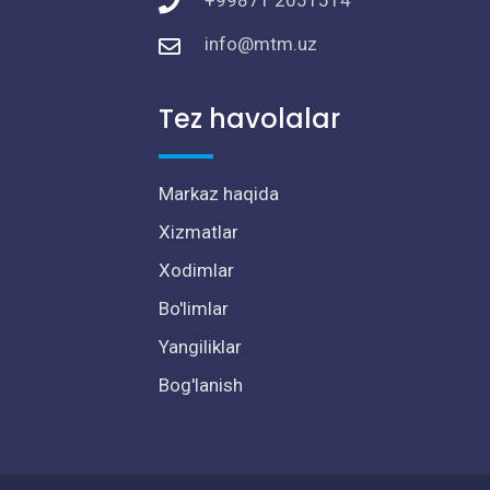
+99871 2051514
info@mtm.uz
Tez havolalar
Markaz haqida
Xizmatlar
Xodimlar
Bo'limlar
Yangiliklar
Bog'lanish