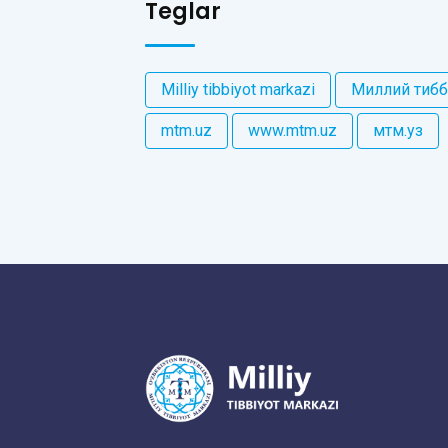
Teglar
Milliy tibbiyot markazi
Миллий тибб
mtm.uz
www.mtm.uz
мтм.уз