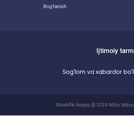
Bog'lanish
Ijtimoiy tarm
Sog'lom va xabardor bo'l
Mualliflik huquqi @ 2024 Milliy tibbi