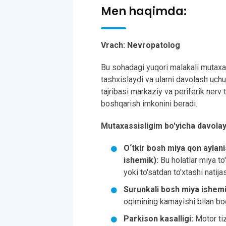
Men haqimda:
Vrach: Nevropatolog
Bu sohadagi yuqori malakali mutaxass
tashxislaydi va ularni davolash uch
tajribasi markaziy va periferik nerv t
boshqarish imkonini beradi.
Mutaxassisligim bo'yicha davolay 
O‘tkir bosh miya qon aylani
ishemik):
Bu holatlar miya to
yoki to'satdan to'xtashi natij
Surunkali bosh miya ishemi
oqimining kamayishi bilan bog'
Parkison kasalligi:
Motor tiz