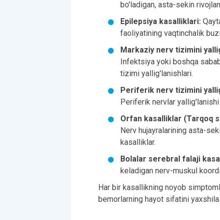
bo'ladigan, asta-sekin rivojla
Epilepsiya kasalliklari:
Qayta
faoliyatining vaqtinchalik buzi
Markaziy nerv tizimini yallig
Infektsiya yoki boshqa sabab
tizimi yallig'lanishlari.
Periferik nerv tizimini yallig
Periferik nervlar yallig'lanish
Orfan kasalliklar (Tarqoq s
Nerv hujayralarining asta-sek
kasalliklar.
Bolalar serebral falaji kasal
keladigan nerv-muskul koordin
Har bir kasallikning noyob simptomla
bemorlarning hayot sifatini yaxshila