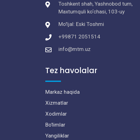
Toshkent shah, Yashnobod tum,
Maxtumquli koʼchasi, 103-uy
Mo'ljal: Eski Toshmi
+99871 2051514
info@mtm.uz
Tez havolalar
Markaz haqida
Xizmatlar
Xodimlar
Bo'limlar
Yangiliklar