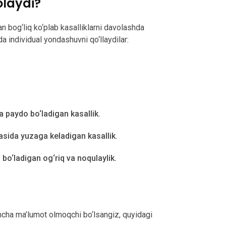
olaydi?
an bog‘liq ko‘plab kasalliklarni davolashda
a individual yondashuvni qo‘llaydilar:
a paydo bo‘ladigan kasallik.
jasida yuzaga keladigan kasallik.
o‘ladigan og‘riq va noqulaylik.
mcha ma’lumot olmoqchi bo‘lsangiz, quyidagi