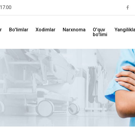
 17.00
r
Bo'limlar
Xodimlar
Narxnoma
O'quv
Yangilikl
bo'limi