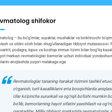
vmatolog shifokor
atolog – bu bo‘g‘imlar, suyaklar, mushaklar va biriktiruvchi to‘qima
lash va oldini olish bilan shug‘ullanadigan tibbiyot mutaxassisi.
oartrit, podagra, lupus va boshqa immun tizimi bilan bog‘liq kasal
iyot markazi revmatologlari bemorlar uchun individual yondashuvni 
ilarini aniqlashda yuqori malakaga ega.
Revmatologlar tananing harakat tizimini tashkil etuvch
o‘rganish, turli kasalliklarni erta bosqichlarda aniqlash
Ular ko‘pincha surunkali va og‘riqli bo‘lishi mumkin b
bo‘lib, bemorlarning hayot sifatini yaxshilash va og‘ri
qaratadilar. Milliy tibbiyot markazida revmatologlar