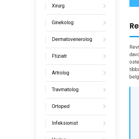
Xirurg
Ginekolog
Re
Dermatovenerolog
Revm
davo
Ftiziatr
oste
tibb
Artrolog
belg
Travmatolog
Ortoped
Infeksionist