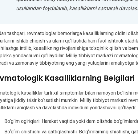
usullaridan foydalanib, kasalliklarni samarali davolash
an tashqari, revmatologlar bemorlarga kasalliklarning oldini olish bo
urlarini ishlab chiqish va ularni qo‘llashda ham faol ishtirok etad
hilashga intilib, kasallikning rivojlanishiga to‘sqinlik qilish va be
leks yondashuvni qo‘llaydilar. Milliy tibbiyot markazi revmatolog
radi va zamonaviy tibbiyotning eng yangi yutuqlarini amaliyotga t
vmatologik Kasalliklarning Belgilari
atologik kasalliklar turli xil simptomlar bilan namoyon bo‘lishi 
iyatiga jiddiy ta’sir ko‘rsatishi mumkin. Milliy tibbiyot markazi re
lliklarni aniqlash va davolashda individual yondashuvni qo‘llaydi:
Bo‘g‘im og‘riqlari: Harakat vaqtida yoki dam olishda bo‘g‘imlarda
Bo‘g‘im shishishi va qattiqlashishi: Bo‘g‘imlarning shishishi, qa