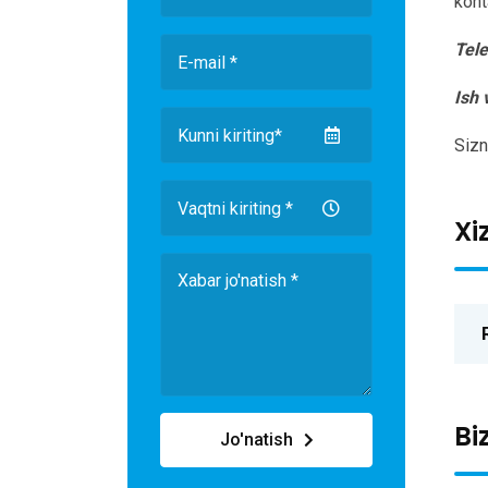
kont
Tele
Ish 
Sizn
Xi
Bi
Jo'natish