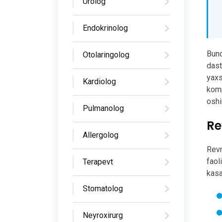
Urolog
Endokrinolog
Bund
Otolaringolog
dast
yaxs
Kardiolog
komp
oshi
Pulmanolog
Re
Allergolog
Revm
faol
Terapevt
kasa
Stomatolog
Neyroxirurg