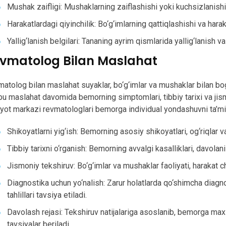
Mushak zaifligi: Mushaklarning zaiflashishi yoki kuchsizlanishi
Harakatlardagi qiyinchilik: Bo‘g‘imlarning qattiqlashishi va harak
Yallig‘lanish belgilari: Tananing ayrim qismlarida yallig‘lanish va
vmatolog Bilan Maslahat
atolog bilan maslahat suyaklar, bo‘g‘imlar va mushaklar bilan 
u maslahat davomida bemorning simptomlari, tibbiy tarixi va jismo
iyot markazi revmatologlari bemorga individual yondashuvni ta’min
Shikoyatlarni yig‘ish: Bemorning asosiy shikoyatlari, og‘riqlar va
Tibbiy tarixni o‘rganish: Bemorning avvalgi kasalliklari, davolani
Jismoniy tekshiruv: Bo‘g‘imlar va mushaklar faoliyati, harakat ch
Diagnostika uchun yo‘nalish: Zarur holatlarda qo‘shimcha diagno
tahlillari tavsiya etiladi.
Davolash rejasi: Tekshiruv natijalariga asoslanib, bemorga max
tavsiyalar beriladi.