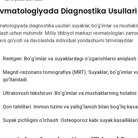
vmatologiyada Diagnostika Usullari
atologiyada diagnostika usullari suyaklar, bo‘g‘imlar va mushaklar 
lash uchun muhimdir. Milliy tibbiyot markazi revmatologlari zamonav
xis qo‘yish va davolashda individual yondashuvni ta’minlaydilar:
Rentgen: Bo‘g‘imlar va suyaklardagi o‘zgarishlarni aniqlash u
Magnit-rezonans tomografiya (MRT): Suyaklar, bo‘g‘imlar v
qo‘llaniladi.
Ultratovush tekshiruvi: Bo‘g‘imlar va mushaklarning holatini 
Qon tahlillari: Immun tizimi va yallig‘lanish bilan bog‘liq kasa
Suyak zichligini o‘lchash: Osteoporoz kabi suyak kasalliklari