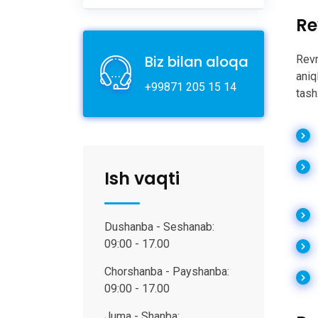
Re
Biz bilan aloqa
Revm
aniq
+99871 205 15 14
tash
Ish vaqti
Dushanba - Seshanab:
09:00 - 17.00
Chorshanba - Payshanba:
09:00 - 17.00
Juma - Shanba: