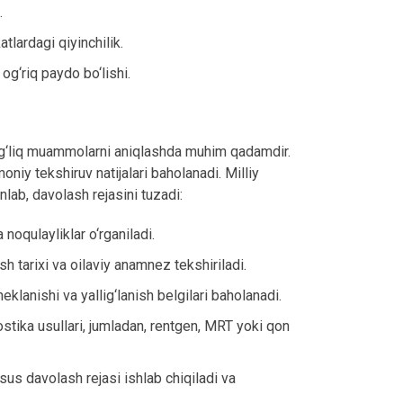
.
atlardagi qiyinchilik.
 og‘riq paydo bo‘lishi.
bog‘liq muammolarni aniqlashda muhim qadamdir.
niy tekshiruv natijalari baholanadi. Milliy
lab, davolash rejasini tuzadi:
 noqulayliklar o‘rganiladi.
sh tarixi va oilaviy anamnez tekshiriladi.
eklanishi va yallig‘lanish belgilari baholanadi.
stika usullari, jumladan, rentgen, MRT yoki qon
sus davolash rejasi ishlab chiqiladi va