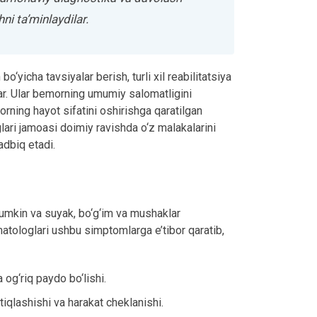
ni ta’minlaydilar.
‘yicha tavsiyalar berish, turli xil reabilitatsiya
ilar. Ular bemorning umumiy salomatligini
morning hayot sifatini oshirishga qaratilgan
lari jamoasi doimiy ravishda o‘z malakalarini
adbiq etadi.
mumkin va suyak, bo‘g‘im va mushaklar
vmatologlari ushbu simptomlarga e’tibor qaratib,
 og‘riq paydo bo‘lishi.
ttiqlashishi va harakat cheklanishi.