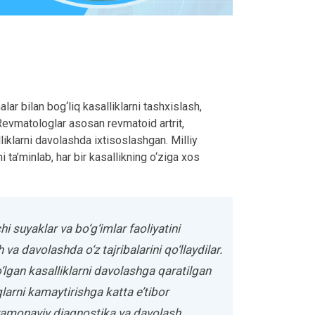
lar bilan bog‘liq kasalliklarni tashxislash,
 Revmatologlar asosan revmatoid artrit,
liklarni davolashda ixtisoslashgan. Milliy
ta’minlab, har bir kasallikning o‘ziga xos
i suyaklar va bo‘g‘imlar faoliyatini
 va davolashda o‘z tajribalarini qo‘llaydilar.
o‘lgan kasalliklarni davolashga qaratilgan
qlarni kamaytirishga katta e’tibor
 zamonaviy diagnostika va davolash