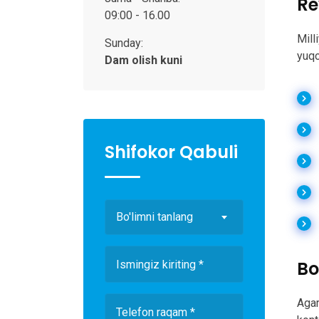
Re
09:00 - 16.00
Mill
Sunday:
yuqo
Dam olish kuni
Shifokor Qabuli
Bo'limni tanlang
Bo
Agar