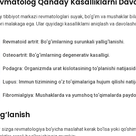
vmatolog Qanday Kasalliklarni Dav
iy tibbiyot markazi revmatologlari suyak, bo‘g‘im va mushaklar bil
ri malakaga ega. Ular quyidagi kasalliklarni aniqlash va davolashd
Revmatoid artrit: Bo‘g‘imlarning surunkali yallig‘lanishi.
Osteoartrit: Bo‘g‘imlarning degenerativ kasalligi.
Podagra: Organizmda urat kislotasining to‘planishi natijasid
Lupus: Immun tizimining o‘z to‘qimalariga hujum qilishi nati
Fibromialgiya: Mushaklarda va yumshoq to‘qimalarda paydo b
g‘lanish
 sizga revmatologiya bo‘yicha maslahat kerak bo‘lsa yoki qo‘shi