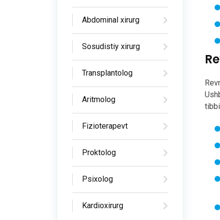
Abdominal xirurg
Sosudistiy xirurg
Re
Transplantolog
Revm
Ushb
Aritmolog
tibb
Fizioterapevt
Proktolog
Psixolog
Kardioxirurg