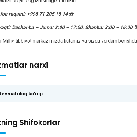
aktlar orqali bog‘lanishingiz mumkin:
fon raqami: +998 71 205 15 14 ☎️
vaqti: Dushanba – Juma: 8:00 – 17:00, Shanba: 8:00 – 16:00 
i Milliy tibbiyot markazimizda kutamiz va sizga yordam berishd
zmatlar narxi
Revmatolog ko'rigi
zning Shifokorlar