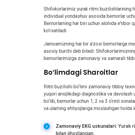
Shifokorlarimiz yurak ritmi buzilishlarining h
individual yondashuv asosida bemorlar uchun
Bemorlarning har biri uchun alohida e’tibor qa
ko‘rsatiladi.
Jamoamizning har bir a’zosi bemorlarga me
asosiy burchi deb biladi. Shifokorlarimiznin
bemorlarimizga zamonaviy va samarali tibbiy
Bo‘limdagi Sharoitlar
Ritm buzilishi bo‘limi zamonaviy tibbiy texn
yuqori aniqlikdagi diagnostika va davolash us
bo‘lib, bemorlar uchun 1, 2 va 3 o‘rinli xonala
va ularning ehtiyojlariga moslashgan holda 
Zamonaviy EKG uskunalari:
Yurak ri
bilan jihozlangan.