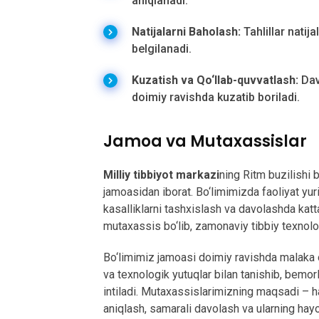
aniqlanadi.
Natijalarni Baholash:
Tahlillar natija
belgilanadi.
Kuzatish va Qo‘llab-quvvatlash:
Dav
doimiy ravishda kuzatib boriladi.
Jamoa va Mutaxassislar
Milliy tibbiyot markazi
ning Ritm buzilishi b
jamoasidan iborat. Bo‘limimizda faoliyat yur
kasalliklarni tashxislash va davolashda katta
mutaxassis bo‘lib, zamonaviy tibbiy texnolo
Bo‘limimiz jamoasi doimiy ravishda malaka os
va texnologik yutuqlar bilan tanishib, bemor
intiladi. Mutaxassislarimizning maqsadi – h
aniqlash, samarali davolash va ularning hayot