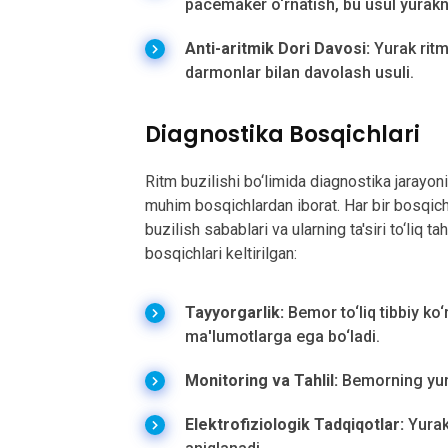
pacemaker o‘rnatish, bu usul yurakn
Anti-aritmik Dori Davosi:
Yurak ritm
darmonlar bilan davolash usuli.
Diagnostika Bosqichlari
Ritm buzilishi bo‘limida diagnostika jarayon
muhim bosqichlardan iborat. Har bir bosqichd
buzilish sabablari va ularning ta'siri to‘liq t
bosqichlari keltirilgan:
Tayyorgarlik:
Bemor to‘liq tibbiy ko‘
ma'lumotlarga ega bo‘ladi.
Monitoring va Tahlil:
Bemorning yurak
Elektrofiziologik Tadqiqotlar:
Yurakn