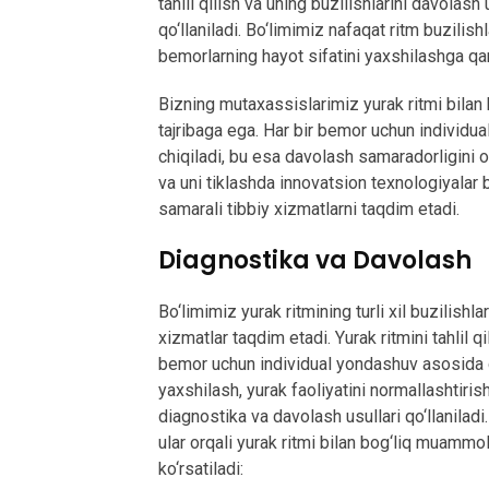
tahlil qilish va uning buzilishlarini davolas
qo‘llaniladi. Bo‘limimiz nafaqat ritm buzilishl
bemorlarning hayot sifatini yaxshilashga qar
Bizning mutaxassislarimiz yurak ritmi bila
tajribaga ega. Har bir bemor uchun individu
chiqiladi, bu esa davolash samaradorligini os
va uni tiklashda innovatsion texnologiyalar 
samarali tibbiy xizmatlarni taqdim etadi.
Diagnostika va Davolash
Bo‘limimiz yurak ritmining turli xil buzilish
xizmatlar taqdim etadi. Yurak ritmini tahlil q
bemor uchun individual yondashuv asosida da
yaxshilash, yurak faoliyatini normallashtiri
diagnostika va davolash usullari qo‘llaniladi
ular orqali yurak ritmi bilan bog‘liq muammo
ko‘rsatiladi: