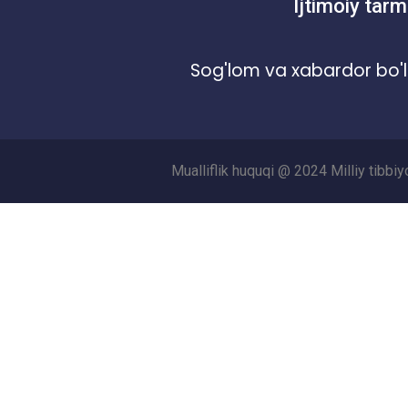
Ijtimoiy tarm
Sog'lom va xabardor bo'l
Mualliflik huquqi @ 2024 Milliy tibbi