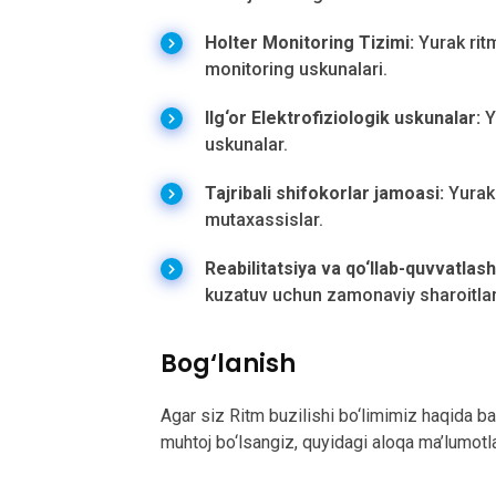
Holter Monitoring Tizimi:
Yurak rit
monitoring uskunalari.
Ilg‘or Elektrofiziologik uskunalar:
Y
uskunalar.
Tajribali shifokorlar jamoasi:
Yurak 
mutaxassislar.
Reabilitatsiya va qo‘llab-quvvatlash
kuzatuv uchun zamonaviy sharoitlar
Bog‘lanish
Agar siz Ritm buzilishi bo‘limimiz haqida b
muhtoj bo‘lsangiz, quyidagi aloqa ma’lumotla