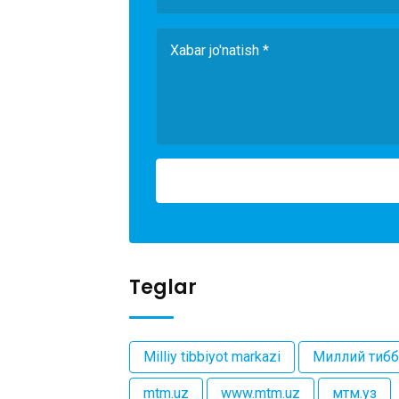
Teglar
Milliy tibbiyot markazi
Миллий тибб
mtm.uz
www.mtm.uz
мтм.уз