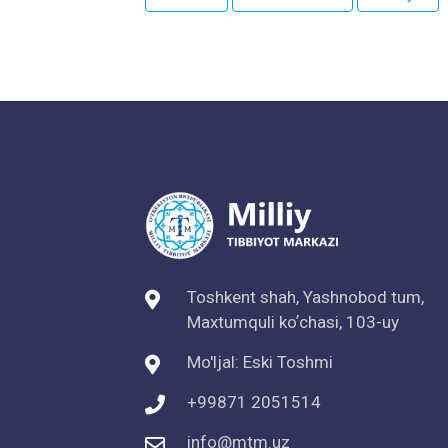
Toshkent shah, Yashnobod tum,
Maxtumquli koʼchasi, 103-uy
Mo'ljal: Eski Toshmi
+99871 2051514
info@mtm.uz