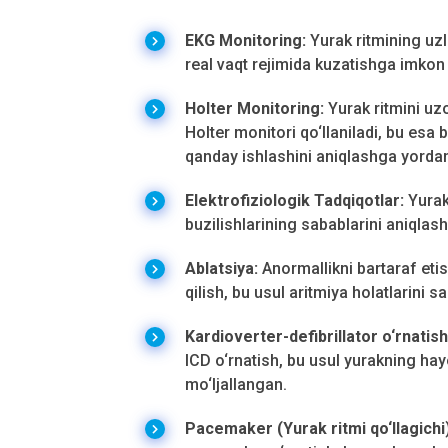
EKG Monitoring:
Yurak ritmining uzlu
real vaqt rejimida kuzatishga imkon 
Holter Monitoring:
Yurak ritmini uz
Holter monitori qo‘llaniladi, bu es
qanday ishlashini aniqlashga yorda
Elektrofiziologik Tadqiqotlar:
Yurakn
buzilishlarining sabablarini aniqlas
Ablatsiya:
Anormallikni bartaraf eti
qilish, bu usul aritmiya holatlarini
Kardioverter-defibrillator o‘rnatish
ICD o‘rnatish, bu usul yurakning hayo
mo‘ljallangan.
Pacemaker (Yurak ritmi qo‘llagichi)