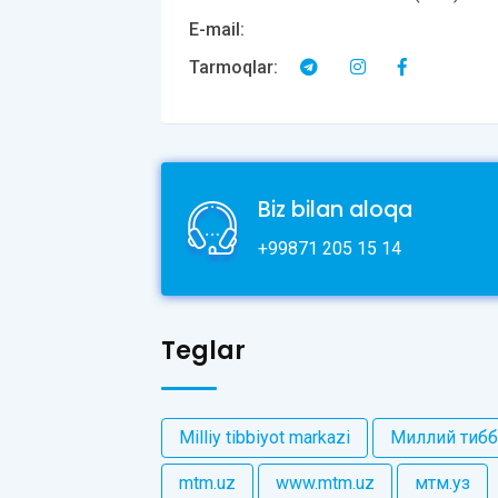
E-mail:
Tarmoqlar:
Biz bilan aloqa
+99871 205 15 14
Teglar
Milliy tibbiyot markazi
Миллий тибб
mtm.uz
www.mtm.uz
мтм.уз