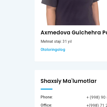
Axmedova Gulchehra Po
Mehnat staji: 31 yil
Otoloringolog
Shaxsiy Ma'lumotlar
+ (998) 90
Phone:
+(998) 71 
Office: