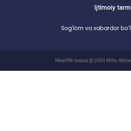
Ijtimoiy tarm
Sog'lom va xabardor bo'l
Mualliflik huquqi @ 2024 Milliy tibbi