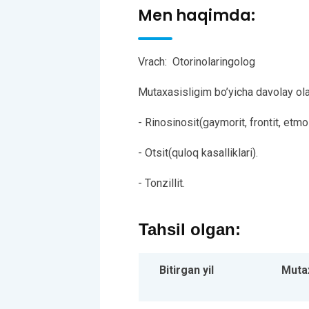
Men haqimda:
Vrach:
Otorinolaringolog
Mutaxasisligim bo’yicha davolay olad
- Rinosinosit(gaymorit, frontit, etmoi
- Otsit(quloq kasalliklari).
- Tonzillit.
Tahsil olgan:
Bitirgan yil
Mutax