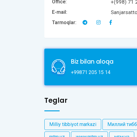
+(998) 71 
Office:
Sanjarsat
E-mail:
Tarmoqlar:
Biz bilan aloqa
+99871 205 15 14
Teglar
Milliy tibbiyot markazi
Миллий тибб
mtm.uz
www.mtm.uz
мтм.уз