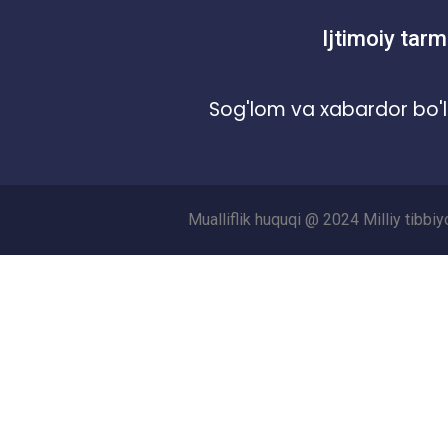
Ijtimoiy tarm
Sog'lom va xabardor bo'l
Mualliflik huquqi @ 2024 Milliy tibbi