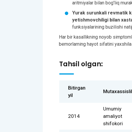
aritmiyalar bilan bog'liq murak
Yurak surunkali revmatik ka
yetishmovchiligi bilan xast
funksiyalarining buzilishi nati
Har bir kasallikning noyob simptomla
bemorlarning hayot sifatini yaxshila
Tahsil olgan:
Bitirgan
Mutaxassisli
yil
Umumiy
2014
amaliyot
shifokori