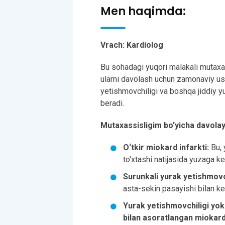
Men haqimda:
Vrach: Kardiolog
Bu sohadagi yuqori malakali mutaxass
ularni davolash uchun zamonaviy usu
yetishmovchiligi va boshqa jiddiy yu
beradi.
Mutaxassisligim bo'yicha davolay 
O‘tkir miokard infarkti:
Bu, 
to'xtashi natijasida yuzaga kel
Surunkali yurak yetishmovch
asta-sekin pasayishi bilan ke
Yurak yetishmovchiligi yok
bilan asoratlangan miokardi