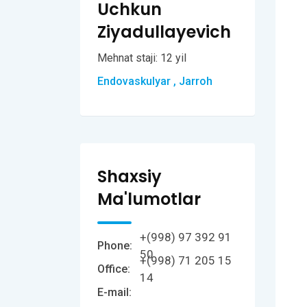
Uchkun
Ziyadullayevich
Mehnat staji: 12 yil
Endovaskulyar , Jarroh
Shaxsiy
Ma'lumotlar
+(998) 97 392 91
Phone:
50
+(998) 71 205 15
Office:
14
E-mail: