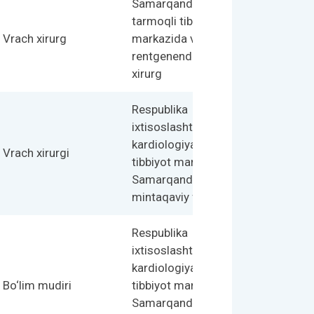
Samarqand viloyat ko‘p
tarmoqli tibbiyot
Vrach xirurg
markazida vrach
rentgenendovaskulyar
xirurg
Respublika
ixtisoslashtirilgan
kardiologiya ilmiy-amaliy
Vrach xirurgi
tibbiyot markazi
Samarqand viloyat
mintaqaviy filialining
Respublika
ixtisoslashtirilgan
kardiologiya ilmiy-amaliy
Bo‘lim mudiri
tibbiyot markazi
Samarqand viloyat