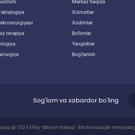
uzilishi
Markaz haqida
raktalogiya
Xizmatlar
ikroxirurgiyasi
Xodimlar
y terapiya
Bo'limlar
ologiya
Yangiliklar
xirurgiya
Bog'lanish
Sog'lom va xabardor bo'ling
huquqi @ 2024 Milliy tibbiyot markazi. Barcha huquqlar himoyalan