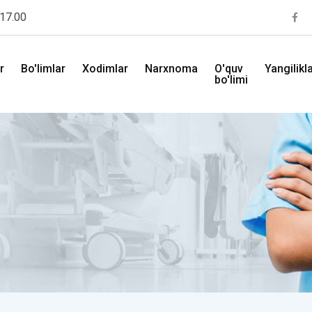
 17.00
r
Bo'limlar
Xodimlar
Narxnoma
O'quv
Yangilikl
bo'limi