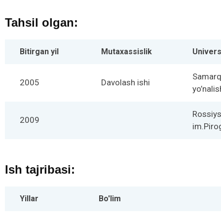
Tahsil olgan:
Bitirgan yil
Mutaxassislik
Univers
Samarqa
2005
Davolash ishi
yo’nalis
Rossiys
2009
im.Piro
Ish tajribasi:
Yillar
Bo'lim