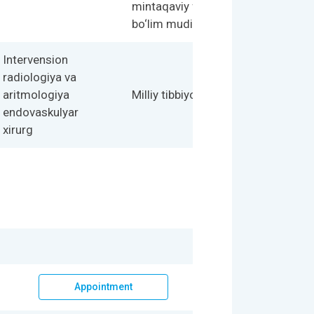
mintaqaviy filialining
bo‘lim mudiri
Intervension
radiologiya va
aritmologiya
Milliy tibbiyot markazi
endovaskulyar
xirurg
Appointment