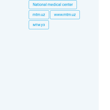
National medical center
mtm.uz
www.mtm.uz
мтм.уз