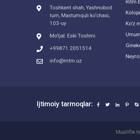
Ritm b
Toshkent shah, Yashnobod
Kolop
tum, Maxtumquli koʼchasi,
103-uy
Ko'z m
Umumi
Mo'ljal: Eski Toshmi
Ginek
+99871 2051514
Neyro
info@mtm.uz
Ijtimoiy tarmoqlar:
Mualliflik 