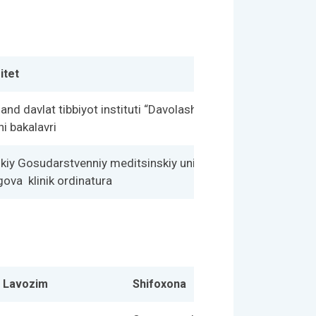
itet
nd davlat tibbiyot instituti “Davolash ishi”
hi bakalavri
kiy Gosudarstvenniy meditsinskiy universitet
gova
klinik ordinatura
Lavozim
Shifoxona