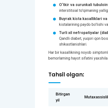
O‘tkir va surunkali tubuloint
interstitsial to'qimaning yallig
Buyrak kista kasalliklari va
kistalarining paydo bo'lishi va 
Turli xil nefropatiyalar (di
Qandli diabet, yuqori qon bos
shikastlanishlari.
Har bir kasallikning noyob simptomla
bemorlarning hayot sifatini yaxshila
Tahsil olgan:
Bitirgan
Mutaxassisli
yil