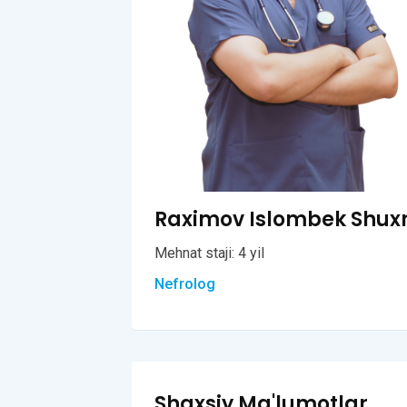
Raximov Islombek Shuxra
Mehnat staji: 4 yil
Nefrolog
Shaxsiy Ma'lumotlar