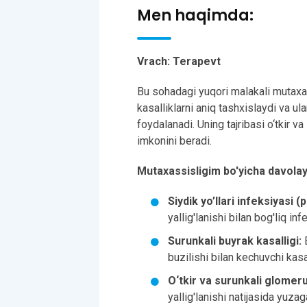
Men haqimda:
Vrach: Terapevt
Bu sohadagi yuqori malakali mutaxass
kasalliklarni aniq tashxislaydi va u
foydalanadi. Uning tajribasi o‘tkir v
imkonini beradi.
Mutaxassisligim bo'yicha davolay 
Siydik yo’llari infeksiyasi (p
yallig'lanishi bilan bog'liq inf
Surunkali buyrak kasalligi:
B
buzilishi bilan kechuvchi kasal
O‘tkir va surunkali glomeru
yallig'lanishi natijasida yuzag