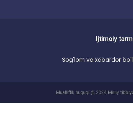
Ijtimoiy tarm
Sog'lom va xabardor bo'l
Mualliflik huquqi @ 2024 Milliy tibbi