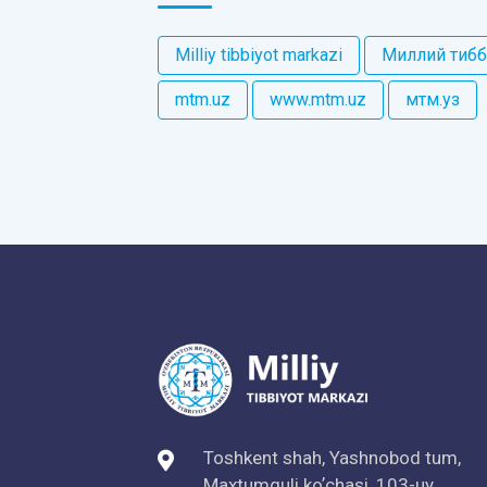
Milliy tibbiyot markazi
Миллий тибб
mtm.uz
www.mtm.uz
мтм.уз
Toshkent shah, Yashnobod tum,
Maxtumquli koʼchasi, 103-uy