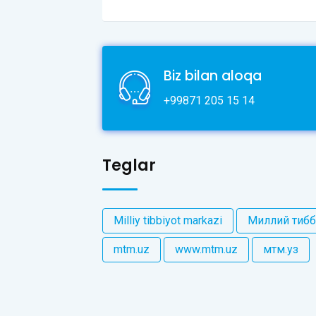
Biz bilan aloqa
+99871 205 15 14
Teglar
Milliy tibbiyot markazi
Миллий тибб
mtm.uz
www.mtm.uz
мтм.уз