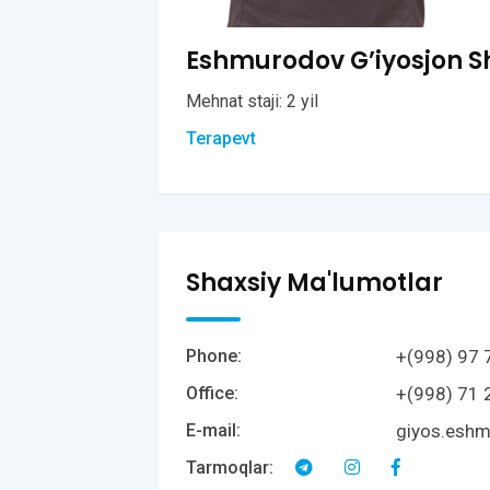
Eshmurodov G’iyosjon S
Mehnat staji: 2 yil
Terapevt
Shaxsiy Ma'lumotlar
+(998) 97 
Phone:
+(998) 71 
Office:
giyos.esh
E-mail:
Tarmoqlar: