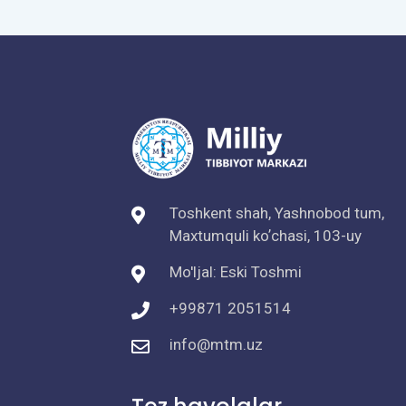
Toshkent shah, Yashnobod tum,
Maxtumquli koʼchasi, 103-uy
Mo'ljal: Eski Toshmi
+99871 2051514
info@mtm.uz