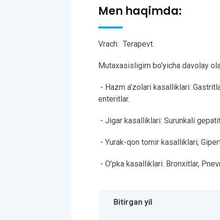
Men haqimda:
Vrach:
Terapevt.
Mutaxasisligim bo’yicha davolay olad
- Hazm a’zolari kasalliklari: Gastritl
enteritlar.
- Jigar kasalliklari: Surunkali gepatitl
- Yurak-qon tomir kasalliklari; Giper
- O’pka kasalliklari: Bronxitlar, Pne
Bitirgan yil