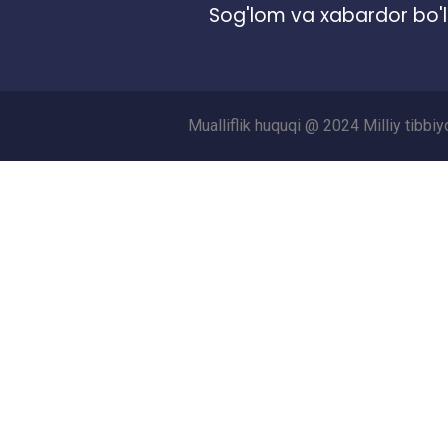
Sog'lom va xabardor bo'l
Mualliflik huquqi @ 2024 Milliy tibbi