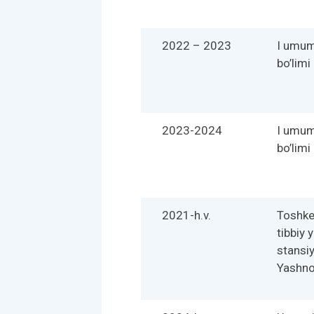
2022 – 2023
I umum
bo’limi
2023-2024
I umum
bo’limi
2021-h.v.
Toshke
tibbiy
stansi
Yashnob