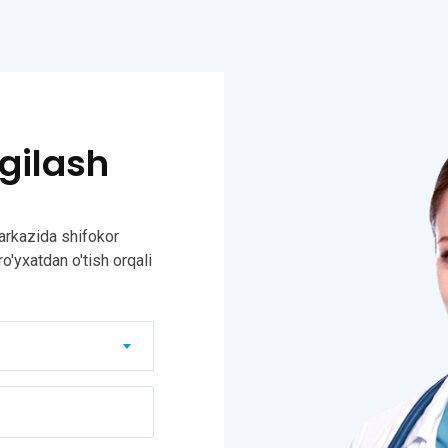
gilash
markazida shifokor
o'yxatdan o'tish orqali