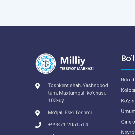
Bo'
Ritm b
Toshkent shah, Yashnobod
Kolop
tum, Maxtumquli koʼchasi,
103-uy
Ko'z m
Umumi
Mo'ljal: Eski Toshmi
Ginek
+99871 2051514
Neyro