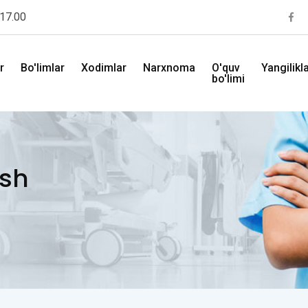
 17.00
r
Bo'limlar
Xodimlar
Narxnoma
O'quv
Yangilikl
bo'limi
ash