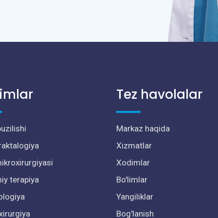
limlar
Tez havolalar
uzilishi
Markaz haqida
raktalogiya
Xizmatlar
ikroxirurgiyasi
Xodimlar
y terapiya
Bo'limlar
ologiya
Yangiliklar
xirurgiya
Bog'lanish