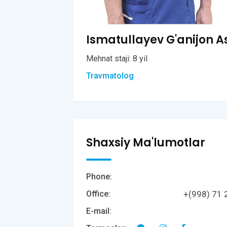
Ismatullayev G'anijon A
Mehnat staji: 8 yil
Travmatolog
Shaxsiy Ma'lumotlar
Phone:
+(998) 71 
Office:
E-mail: