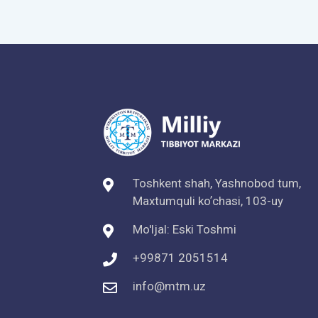
Toshkent shah, Yashnobod tum,
Maxtumquli koʼchasi, 103-uy
Mo'ljal: Eski Toshmi
+99871 2051514
info@mtm.uz