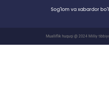
Sog'lom va xabardor bo'l
Mualliflik huquqi @ 2024 Milliy tibbi