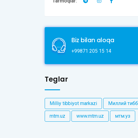
Tarmoqlar:
Biz bilan aloqa
+99871 205 15 14
Teglar
Milliy tibbiyot markazi
Миллий тибб
mtm.uz
www.mtm.uz
мтм.уз