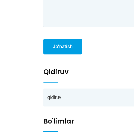
Jo'natish
Qidiruv
Bo'limlar