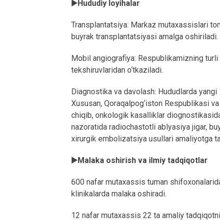
▶️Hududiy loyihalar
Transplantatsiya: Markaz mutaxassislari tom
buyrak transplantatsiyasi amalga oshiriladi.
Mobil angiografiya: Respublikamizning turli
tekshiruvlaridan o‘tkaziladi.
Diagnostika va davolash: Hududlarda yangi 18
Xususan, Qoraqalpog‘iston Respublikasi va v
chiqib, onkologik kasalliklar diognostikasid
nazoratida radiochastotli ablyasiya jigar, b
xirurgik embolizatsiya usullari amaliyotga ta
▶️Malaka oshirish va ilmiy tadqiqotlar
600 nafar mutaxassis tuman shifoxonalarida,
klinikalarda malaka oshiradi.
12 nafar mutaxassis 22 ta amaliy tadqiqotni 