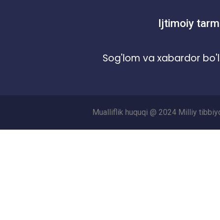
Ijtimoiy tarm
Sog'lom va xabardor bo'l
Mualliflik huquqi @ 2024 Milliy tibbi