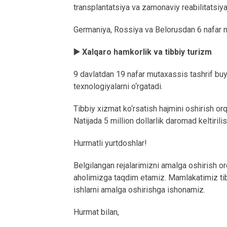
transplantatsiya va zamonaviy reabilitatsiya 
Germaniya, Rossiya va Belorusdan 6 nafar mu
▶️ Xalqaro hamkorlik va tibbiy turizm
9 davlatdan 19 nafar mutaxassis tashrif buyu
texnologiyalarni o‘rgatadi.
Tibbiy xizmat ko‘rsatish hajmini oshirish orq
Natijada 5 million dollarlik daromad keltirilis
Hurmatli yurtdoshlar!
Belgilangan rejalarimizni amalga oshirish orq
aholimizga taqdim etamiz. Mamlakatimiz tibbi
ishlarni amalga oshirishga ishonamiz.
Hurmat bilan,