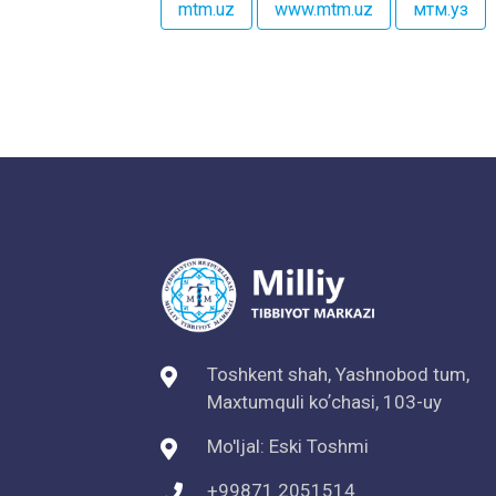
mtm.uz
www.mtm.uz
мтм.уз
Toshkent shah, Yashnobod tum,
Maxtumquli koʼchasi, 103-uy
Mo'ljal: Eski Toshmi
+99871 2051514