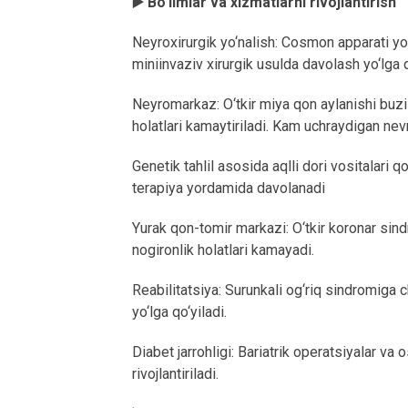
▶️ Bo‘limlar va xizmatlarni rivojlantirish
Neyroxirurgik yo‘nalish: Cosmon apparati yo
miniinvaziv xirurgik usulda davolash yo‘lga q
Neyromarkaz: O‘tkir miya qon aylanishi buzili
holatlari kamaytiriladi. Kam uchraydigan nevro
Genetik tahlil asosida aqlli dori vositalari qo
terapiya yordamida davolanadi
Yurak qon-tomir markazi: O‘tkir koronar sind
nogironlik holatlari kamayadi.
Reabilitatsiya: Surunkali og‘riq sindromiga c
yo‘lga qo‘yiladi.
Diabet jarrohligi: Bariatrik operatsiyalar va
rivojlantiriladi.