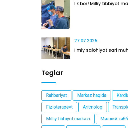
Ilk bor! Milliy tibbiyot m
27.07.2026
Ilmiy salohiyat sari muh
Teglar
Rahbariyat
Markaz haqida
Kardi
Fizioterapevt
Aritmolog
Transpl
Milliy tibbiyot markazi
Миллий тибб