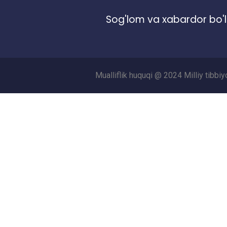
Sog'lom va xabardor bo'l
Mualliflik huquqi @ 2024 Milliy tibbi