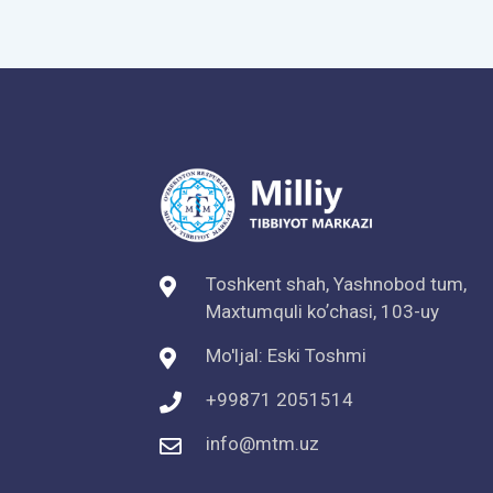
Toshkent shah, Yashnobod tum,
Maxtumquli koʼchasi, 103-uy
Mo'ljal: Eski Toshmi
+99871 2051514
info@mtm.uz