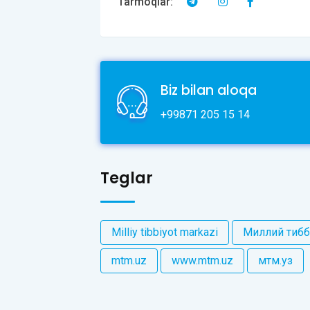
Tarmoqlar:
Biz bilan aloqa
+99871 205 15 14
Teglar
Milliy tibbiyot markazi
Миллий тибб
mtm.uz
www.mtm.uz
мтм.уз