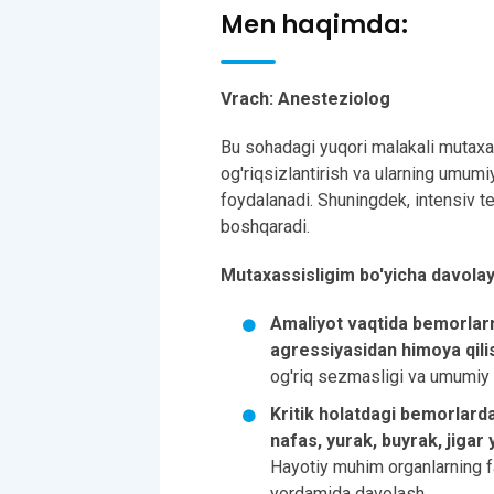
Men haqimda:
Vrach: Anesteziolog
Bu sohadagi yuqori malakali mutaxas
og'riqsizlantirish va ularning umumi
foydalanadi. Shuningdek, intensiv te
boshqaradi.
Mutaxassisligim bo'yicha davolay 
Amaliyot vaqtida bemorlarni
agressiyasidan himoya qili
og'riq sezmasligi va umumiy f
Kritik holatdagi bemorlarda m
nafas, yurak, buyrak, jigar
Hayotiy muhim organlarning fa
yordamida davolash.