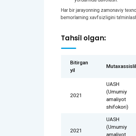
Har bir jarayonning zamonaviy texno
bemorlarning xavfsizligini ta'minlas
Tahsil olgan:
Bitirgan
Mutaxassisli
yil
UASH
(Umumiy
2021
amaliyot
shifokori)
UASH
(Umumiy
2021
amaliyot