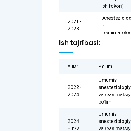
shifokori)
Anesteziolo
2021-
-
2023
reanimatolo
Ish tajribasi:
Yillar
Bo'lim
Umumiy
2022-
anesteziologi
2024
va reanimatsiy
bo’limi
Umumiy
2024
anesteziologi
– h/v
va reanimatsiy