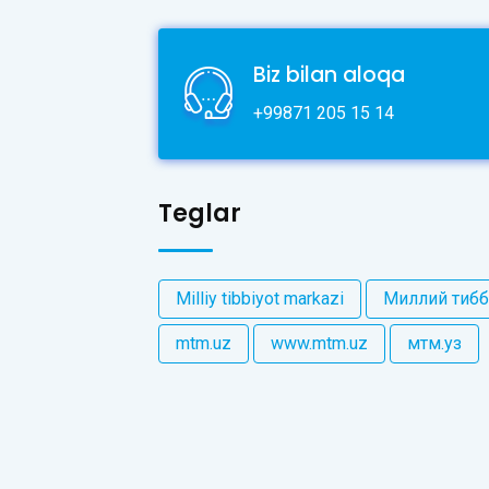
Biz bilan aloqa
+99871 205 15 14
Teglar
Milliy tibbiyot markazi
Миллий тибб
mtm.uz
www.mtm.uz
мтм.уз