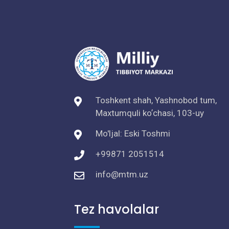
Toshkent shah, Yashnobod tum,
Maxtumquli koʼchasi, 103-uy
Mo'ljal: Eski Toshmi
+99871 2051514
info@mtm.uz
Tez havolalar