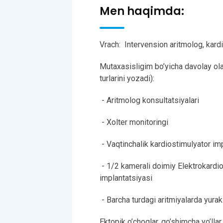
Men haqimda:
Vrach: Intervension aritmolog, kard
Mutaxasisligim bo’yicha davolay oladi
turlarini yozadi):
- Aritmolog konsultatsiyalari
- Xolter monitoringi
- Vaqtinchalik kardiostimulyator im
- 1/2 kamerali doimiy Elektrokardi
implantatsiyasi
- Barcha turdagi aritmiyalarda yurak 
Ektopik o’choqlar, qo’shimcha yo’llar