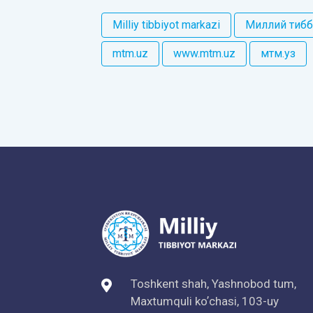
Milliy tibbiyot markazi
Миллий тибб
mtm.uz
www.mtm.uz
мтм.уз
Toshkent shah, Yashnobod tum,
Maxtumquli koʼchasi, 103-uy