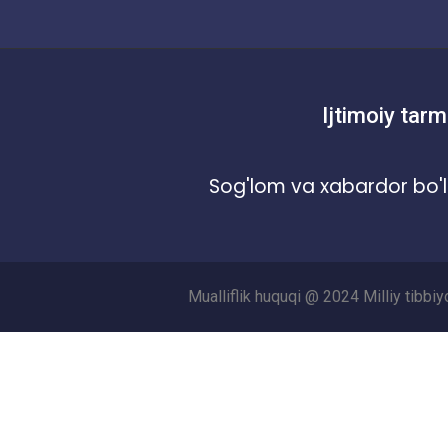
Ijtimoiy tarm
Sog'lom va xabardor bo'l
Mualliflik huquqi @ 2024 Milliy tibbi