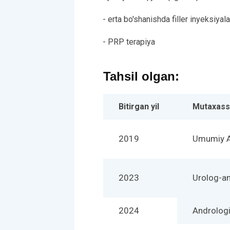
- erta bo'shanishda filler inyeksiyal
- PRP terapiya
Tahsil olgan:
Bitirgan yil
Mutaxassi
2019
Umumiy A
2023
Urolog-a
2024
Androlog