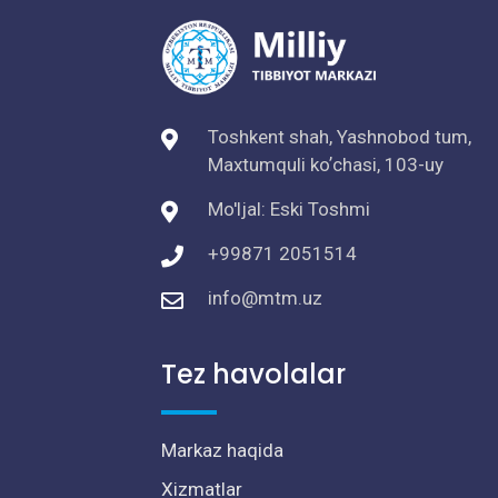
Toshkent shah, Yashnobod tum,
Maxtumquli koʼchasi, 103-uy
Mo'ljal: Eski Toshmi
+99871 2051514
info@mtm.uz
Tez havolalar
Markaz haqida
Xizmatlar