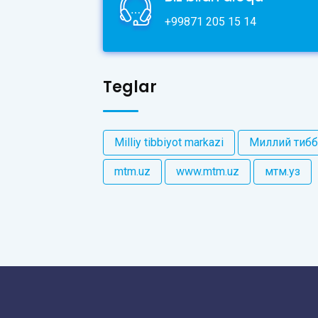
+99871 205 15 14
Teglar
Milliy tibbiyot markazi
Миллий тибб
mtm.uz
www.mtm.uz
мтм.уз