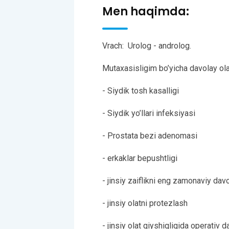
Men haqimda:
Vrach: Urolog - androlog.
Mutaxasisligim bo’yicha davolay olad
- Siydik tosh kasalligi
- Siydik yo’llari infeksiyasi
- Prostata bezi adenomasi
- erkaklar bepushtligi
- jinsiy zaiflikni eng zamonaviy davo
- jinsiy olatni protezlash
- jinsiy olat qiyshiqligida operativ 