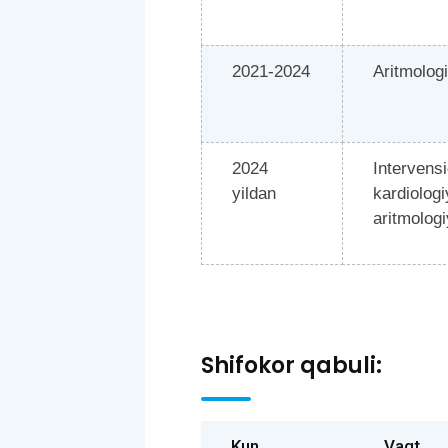
2021-2024
Aritmolog
2024
Intervens
yildan
kardiolog
aritmolog
Shifokor qabuli:
Kun
Vaqt