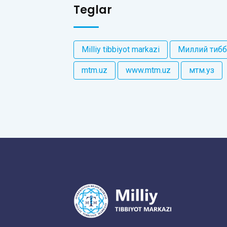
Teglar
Milliy tibbiyot markazi
Миллий тибб
mtm.uz
www.mtm.uz
мтм.уз