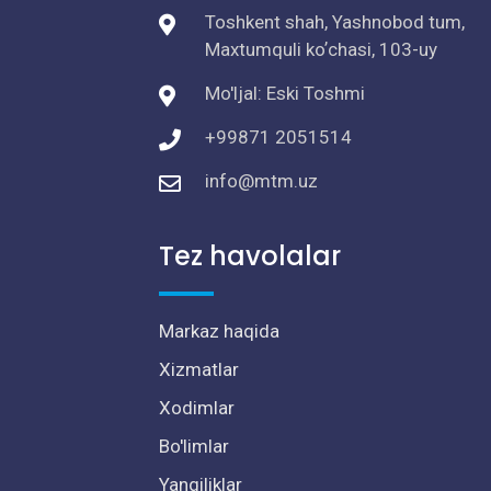
Toshkent shah, Yashnobod tum,
Maxtumquli koʼchasi, 103-uy
Mo'ljal: Eski Toshmi
+99871 2051514
info@mtm.uz
Tez havolalar
Markaz haqida
Xizmatlar
Xodimlar
Bo'limlar
Yangiliklar