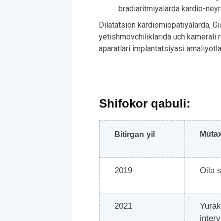
bradiaritmiyalarda kardio-neyr
Dilatatsion kardiomiopatiyalarda, Gi
yetishmovchiliklarida uch kamerali r
aparatlari implantatsiyasi amaliyotlar
Shifokor qabuli:
Mutax
Bitirgan
y
il
2019
Oila s
2021
Yurak
inter