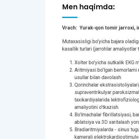
Men haqimda:
Vrach: Yurak-qon tomir jarroxi, 
Mutaxasisligi bo’yicha bajara oladi
kasallik turlari (jarrohlar amaliyotlar 
Xolter bo’yicha sutkalik EKG m
Aritmiyasi bo’lgan bemorlarni
usullar bilan davolash.
Qorinchalar ekstrasistoliyalari
supraventrikulyar paroksizmal
taxikardiyalarida lektrofiziolo
amaliyotini o’tkazish.
Bo’lmachalar fibrillatsiyasi, b
ablatsiya va 3D xaritalash yor
Bradiaritmiyalarda - sinus tug
kamerali elektrokardiostimulya