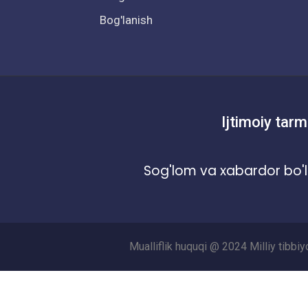
Bog'lanish
Ijtimoiy tarm
Sog'lom va xabardor bo'l
Mualliflik huquqi @ 2024 Milliy tibbi