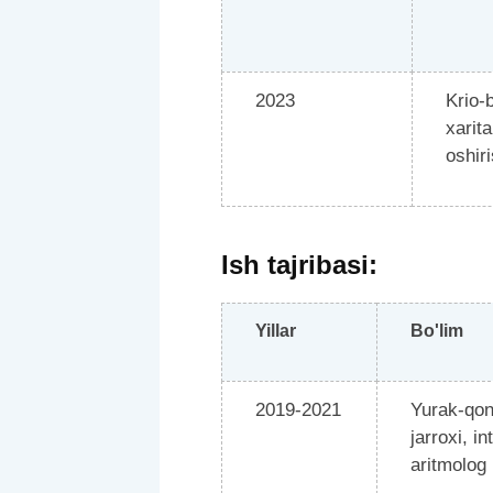
2023
Krio-
xarit
oshir
Ish tajribasi:
Yillar
Bo'lim
2019-2021
Yurak-qon
jarroxi, i
aritmolog