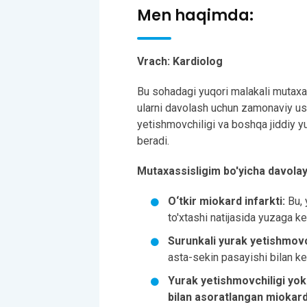
Men haqimda:
Vrach: Kardiolog
Bu sohadagi yuqori malakali mutaxass
ularni davolash uchun zamonaviy usu
yetishmovchiligi va boshqa jiddiy yu
beradi.
Mutaxassisligim bo'yicha davolay 
O‘tkir miokard infarkti:
Bu, 
to'xtashi natijasida yuzaga kel
Surunkali yurak yetishmovch
asta-sekin pasayishi bilan ke
Yurak yetishmovchiligi yok
bilan asoratlangan miokardi