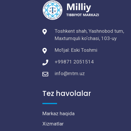
Toshkent shah, Yashnobod tum,
Maxtumquli koʼchasi, 103-uy
Mo'ljal: Eski Toshmi
+99871 2051514
info@mtm.uz
Tez havolalar
Markaz haqida
Xizmatlar