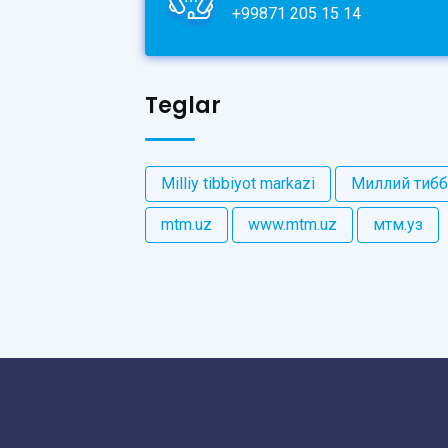
+99871 205 15 14
Teglar
Milliy tibbiyot markazi
Миллий тибб
mtm.uz
www.mtm.uz
мтм.уз