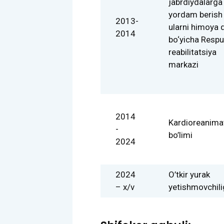
jabrdiydalarga
yordam berish
2013-
ularni himoya q
2014
bo‘yicha Respu
reabilitatsiya
markazi
2014
Kardioreanima
-
bo’limi
2024
2024
O’tkir yurak
– x/v
yetishmovchili