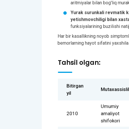
aritmiyalar bilan bog'liq murak
Yurak surunkali revmatik ka
yetishmovchiligi bilan xast
funksiyalarining buzilishi nati
Har bir kasallikning noyob simptomla
bemorlarning hayot sifatini yaxshila
Tahsil olgan:
Bitirgan
Mutaxassisli
yil
Umumiy
2010
amaliyot
shifokori