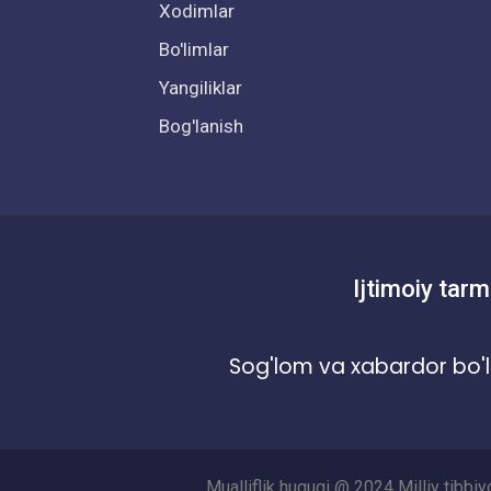
Xodimlar
Bo'limlar
Yangiliklar
Bog'lanish
Ijtimoiy tarm
Sog'lom va xabardor bo'l
Mualliflik huquqi @ 2024 Milliy tibbi