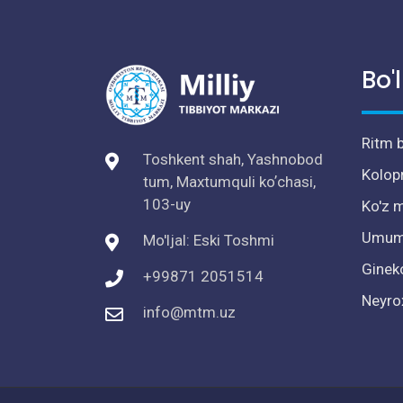
Bo'
Ritm b
Toshkent shah, Yashnobod
Kolop
tum, Maxtumquli koʼchasi,
103-uy
Ko'z m
Umumi
Mo'ljal: Eski Toshmi
Ginek
+99871 2051514
Neyro
info@mtm.uz