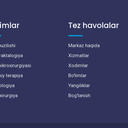
limlar
Tez havolalar
uzilishi
Markaz haqida
raktalogiya
Xizmatlar
ikroxirurgiyasi
Xodimlar
y terapiya
Bo'limlar
ologiya
Yangiliklar
xirurgiya
Bog'lanish