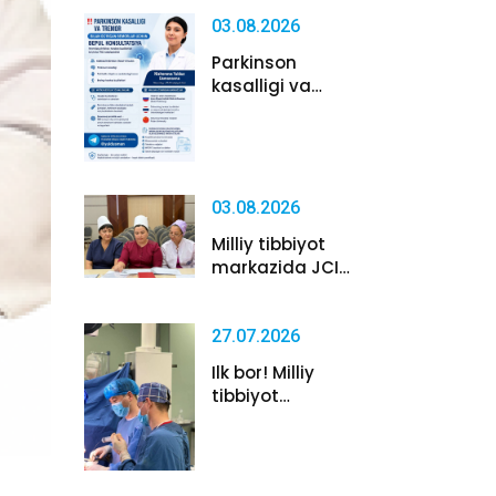
03.08.2026
Parkinson
kasalligi va
tremor bilan
og‘r...
03.08.2026
Milliy tibbiyot
markazida JCI
standartla...
27.07.2026
Ilk bor! Milliy
tibbiyot
markazida
Takay...