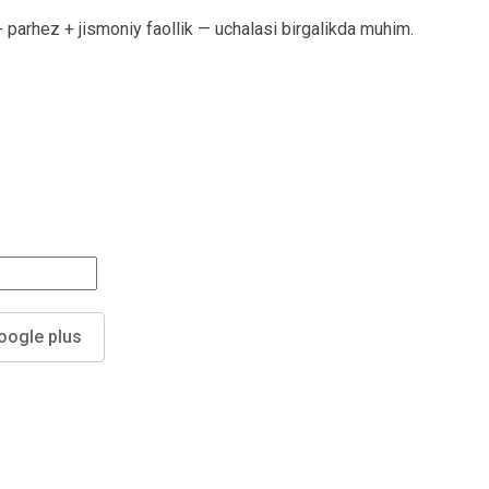
+ parhez + jismoniy faollik — uchalasi birgalikda muhim.
oogle plus