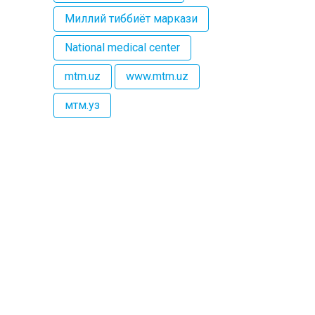
Миллий тиббиёт маркази
National medical center
mtm.uz
www.mtm.uz
мтм.уз