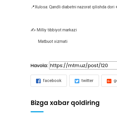
📍Xulosa: Qandli diabetni nazorat qilishda dori 
✍️ Milliy tibbiyot markazi
Matbuot xizmati
Havola:
facebook
twitter
g
Bizga xabar qoldiring