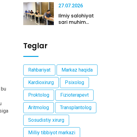
27.07.2026
Ilmiy salohiyat
sari muhim
qadam: Milliy...
Teglar
Rahbariyat
Markaz haqida
Kardioxirurg
Psixolog
 bu
Proktolog
Fizioterapevt
u
Aritmolog
Transplantolog
siga
Sosudistiy xirurg
Milliy tibbiyot markazi