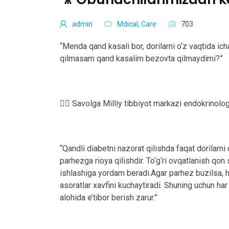
admin
Mdical, Care
703
“Menda qand kasali bor, dorilarni o‘z vaqtida ich
qilmasam qand kasalim bezovta qilmaydimi?”
👩‍⚕️ Savolga Milliy tibbiyot markazi endokrinolo
“Qandli diabetni nazorat qilishda faqat dorilarni
parhezga rioya qilishdir. To‘g‘ri ovqatlanish qon
ishlashiga yordam beradi.Agar parhez buzilsa, h
asoratlar xavfini kuchaytiradi. Shuning uchun ha
alohida e’tibor berish zarur.”