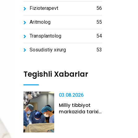
Fizioterapevt
56
Aritmolog
55
Transplantolog
54
Sosudistiy xirurg
53
Tegishli Xabarlar
03.08.2026
Milliy tibbiyot
markazida tarixiy
amaliy...