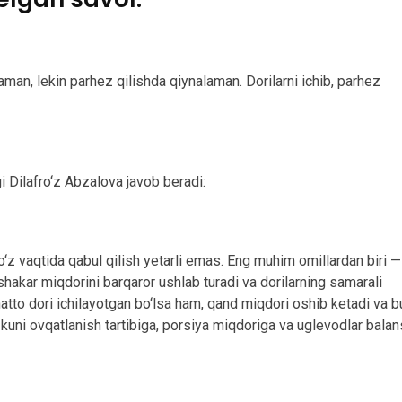
aman, lekin parhez qilishda qiynalaman. Dorilarni ichib, parhez
gi Dilafro‘z Abzalova javob beradi:
 o‘z vaqtida qabul qilish yetarli emas. Eng muhim omillardan biri —
 shakar miqdorini barqaror ushlab turadi va dorilarning samarali
atto dori ichilayotgan bo‘lsa ham, qand miqdori oshib ketadi va b
r kuni ovqatlanish tartibiga, porsiya miqdoriga va uglevodlar balan