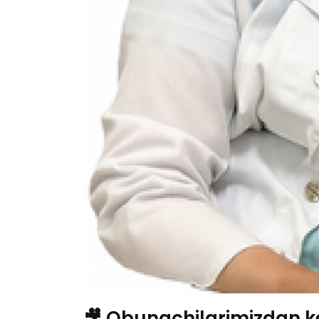
🎥 Obunachilarimizdan k