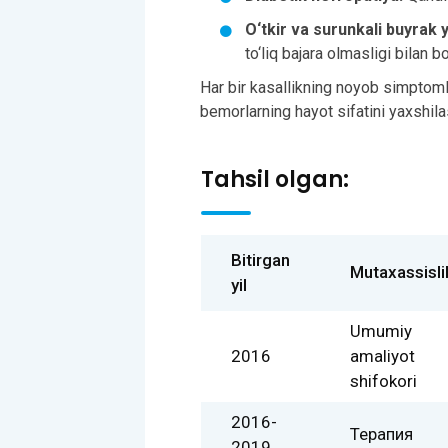
O‘tkir va surunkali buyrak 
to‘liq bajara olmasligi bilan bo
Har bir kasallikning noyob simptomla
bemorlarning hayot sifatini yaxshila
Tahsil olgan:
Bitirgan
Mutaxassisli
yil
Umumiy
2016
amaliyot
shifokori
2016-
Терапия
2019