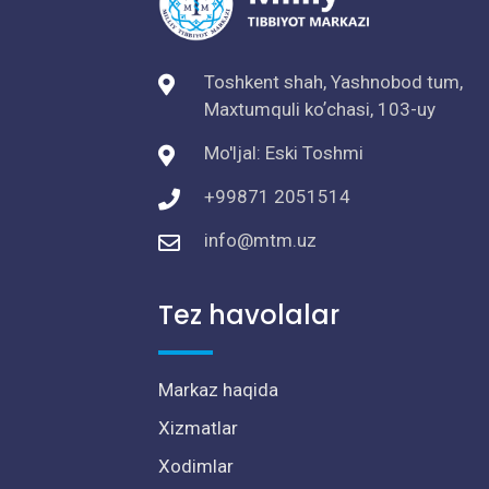
Toshkent shah, Yashnobod tum,
Maxtumquli koʼchasi, 103-uy
Mo'ljal: Eski Toshmi
+99871 2051514
info@mtm.uz
Tez havolalar
Markaz haqida
Xizmatlar
Xodimlar