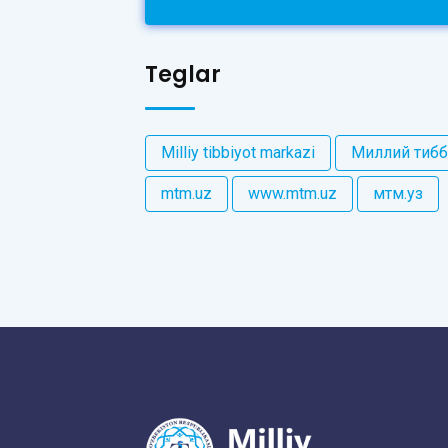
Teglar
Milliy tibbiyot markazi
Миллий тибб
mtm.uz
www.mtm.uz
мтм.уз