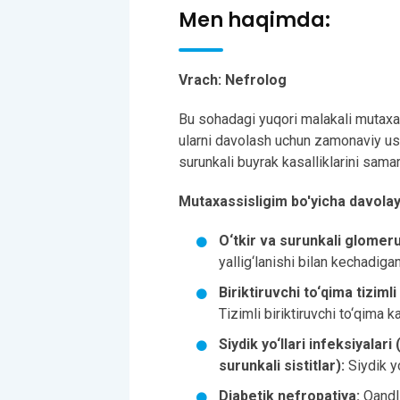
Men haqimda:
Vrach: Nefrolog
Bu sohadagi yuqori malakali mutaxass
ularni davolash uchun zamonaviy usul
surunkali buyrak kasalliklarini sama
Mutaxassisligim bo'yicha davolay 
O‘tkir va surunkali glomeru
yallig‘lanishi bilan kechadigan
Biriktiruvchi to‘qima tiziml
Tizimli biriktiruvchi to‘qima ka
Siydik yo‘llari infeksiyalari 
surunkali sistitlar):
Siydik yo
Diabetik nefropatiya:
Qandli