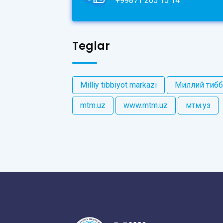
+99871 205 15 14
Teglar
Milliy tibbiyot markazi
Миллий тибб
mtm.uz
www.mtm.uz
мтм.уз