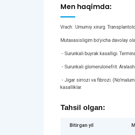
Men haqimda:
Vrach: Umumiy xirurg. Transplantolo
Mutaxasisligim bo’yicha davolay olad
- Surunkali buyrak kasalligi. Termin
- Surunkali glomerulonefrit. Aralash 
- Jigar sirrozi va fibrozi. (No’malum
kasalliklar.
Tahsil olgan:
Bitirgan yil
M