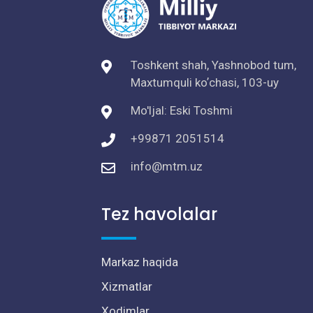
Toshkent shah, Yashnobod tum,
Maxtumquli koʼchasi, 103-uy
Mo'ljal: Eski Toshmi
+99871 2051514
info@mtm.uz
Tez havolalar
Markaz haqida
Xizmatlar
Xodimlar