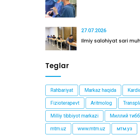
27.07.2026
Ilmiy salohiyat sari muh
Teglar
Rahbariyat
Markaz haqida
Kardi
Fizioterapevt
Aritmolog
Transpl
Milliy tibbiyot markazi
Миллий тибб
mtm.uz
www.mtm.uz
мтм.уз