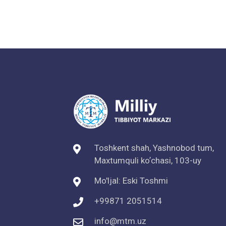
Toshkent shah, Yashnobod tum,
Maxtumquli koʼchasi, 103-uy
Mo'ljal: Eski Toshmi
+99871 2051514
info@mtm.uz