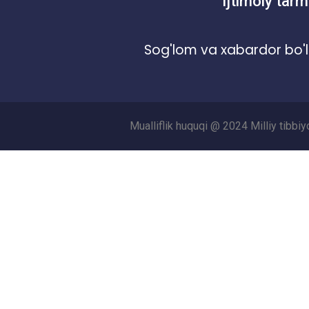
Ijtimoiy tarm
Sog'lom va xabardor bo'l
Mualliflik huquqi @ 2024 Milliy tibbi