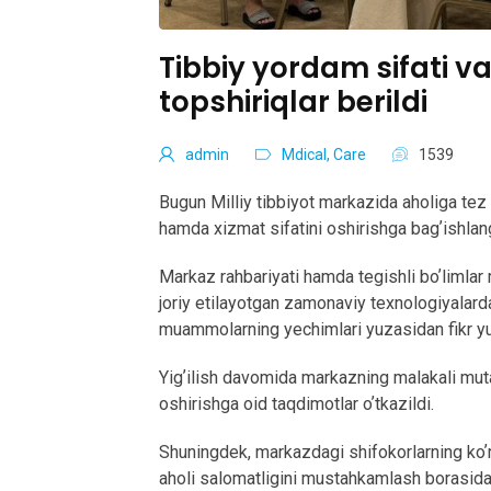
Tibbiy yordam sifati va
topshiriqlar berildi
admin
Mdical, Care
1539
Bugun Milliy tibbiyot markazida aholiga tez 
hamda xizmat sifatini oshirishga bagʼishlangan
Markaz rahbariyati hamda tegishli boʼlimlar 
joriy etilayotgan zamonaviy texnologiyalard
muammolarning yechimlari yuzasidan fikr yur
Yigʼilish davomida markazning malakali muta
oshirishga oid taqdimotlar oʼtkazildi.
Shuningdek, markazdagi shifokorlarning koʼr
aholi salomatligini mustahkamlash borasidag