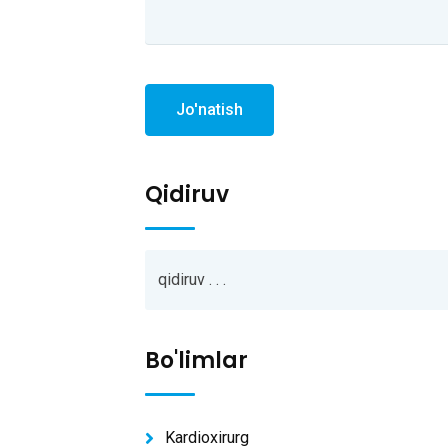
Jo'natish
Qidiruv
Bo'limlar
Kardioxirurg