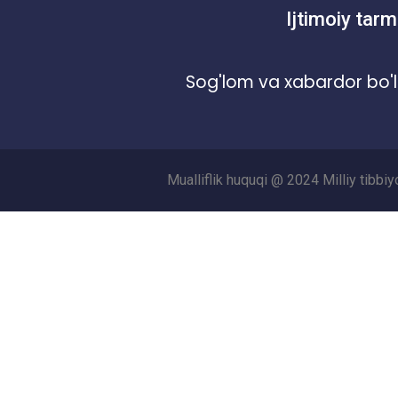
Ijtimoiy tarm
Sog'lom va xabardor bo'l
Mualliflik huquqi @ 2024 Milliy tibbi