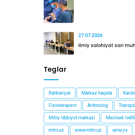
27.07.2026
Ilmiy salohiyat sari muh
Teglar
Rahbariyat
Markaz haqida
Kardi
Fizioterapevt
Aritmolog
Transpl
Milliy tibbiyot markazi
Миллий тибб
mtm.uz
www.mtm.uz
мтм.уз