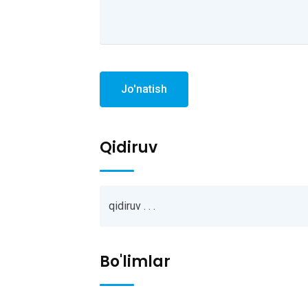
Jo'natish
Qidiruv
Bo'limlar