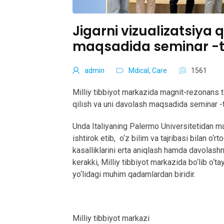
Jigarni vizualizatsiya 
maqsadida seminar -tre
admin
Mdical, Care
1561
Milliy tibbiyot markazida magnit-rezonans t
qilish va uni davolash maqsadida seminar -tr
Unda Italiyaning Palermo Universitetidan m
ishtirok etib, o‘z bilim va tajribasi bilan o‘r
kasalliklarini erta aniqlash hamda davolash
kerakki, Milliy tibbiyot markazida bo‘lib o‘t
yo‘lidagi muhim qadamlardan biridir.
Milliy tibbiyot markazi