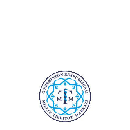
1993
Shifokor
Toshkent davl
Birinchi Toshk
1994
Jarroh
klinikasi umum
Ish tajribasi:
Yillar
Bo'lim
Lavozim
Maslaxat
1995-
beruvchi
Ordinator
2001
poliklinika
2001-
Bo‘lim
Qabul bo‘limi
2002
mudiri
2002-
2-jarroxlik
Bo‘lim
2007
bo‘limi
mudiri