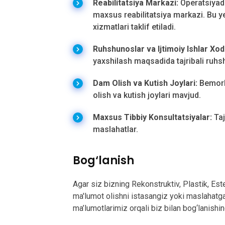
Reabilitatsiya Markazi:
Operatsiyada
maxsus reabilitatsiya markazi. Bu y
xizmatlari taklif etiladi.
Ruhshunoslar va Ijtimoiy Ishlar Xod
yaxshilash maqsadida tajribali ruhsh
Dam Olish va Kutish Joylari:
Bemorla
olish va kutish joylari mavjud.
Maxsus Tibbiy Konsultatsiyalar:
Taj
maslahatlar.
Bog‘lanish
Agar siz bizning Rekonstruktiv, Plastik, Est
ma'lumot olishni istasangiz yoki maslahatga
ma’lumotlarimiz orqali biz bilan bog‘lanishi