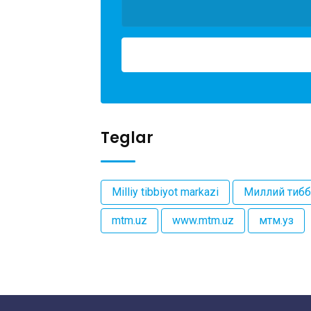
Teglar
Milliy tibbiyot markazi
Миллий тибб
mtm.uz
www.mtm.uz
мтм.уз