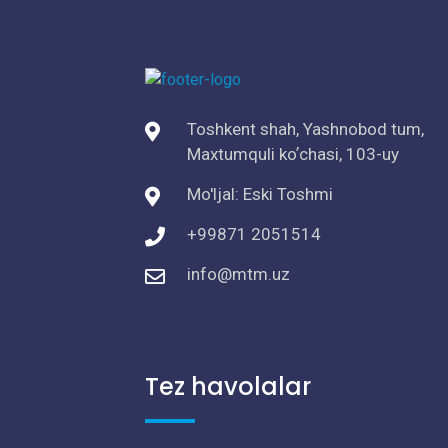
Toshkent shah, Yashnobod tum,
Maxtumquli koʼchasi, 103-uy
Mo'ljal: Eski Toshmi
+99871 2051514
info@mtm.uz
Tez havolalar