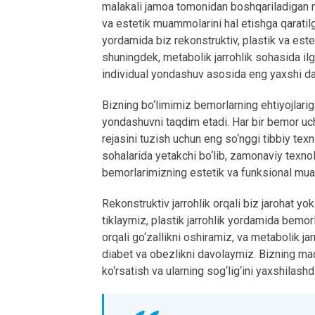
malakali jamoa tomonidan boshqariladigan ma
va estetik muammolarini hal etishga qaratilg
yordamida biz rekonstruktiv, plastik va estet
shuningdek, metabolik jarrohlik sohasida il
individual yondashuv asosida eng yaxshi da
Bizning bo‘limimiz bemorlarning ehtiyojlari
yondashuvni taqdim etadi. Har bir bemor uc
rejasini tuzish uchun eng so‘nggi tibbiy te
sohalarida yetakchi bo‘lib, zamonaviy texno
bemorlarimizning estetik va funksional muam
Rekonstruktiv jarrohlik orqali biz jarohat yo
tiklaymiz, plastik jarrohlik yordamida bemorl
orqali go‘zallikni oshiramiz, va metabolik jar
diabet va obezlikni davolaymiz. Bizning maq
ko‘rsatish va ularning sog‘lig‘ini yaxshilashdi