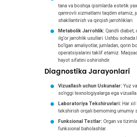
tana va boshqa qismlarda estetik yaxs
qamrovli xizmatlarni taqdim etamiz, ju
shakllantirish va qirqish jarrohliklari.
Metabolik Jarrohlik:
Qandli diabet, 
ilg‘or jarrohlik usullari. Ushbu sohad
bo‘lgan amaliyotlar, jumladan, qorin bo
operatsiyalarini taklif etamiz. Maqsa
hayot sifatini oshirishdir.
Diagnostika Jarayonlari
Vizuallash uchun Uskunalar:
Yuz va
so‘nggi texnologiyalarga ega vizualla
Laboratoriya Tekshiruvlari:
Har xil
tekshirish orqali bemorning umumiy so
Funksional Testlar:
Organ va tizimla
funksional baholashlar.