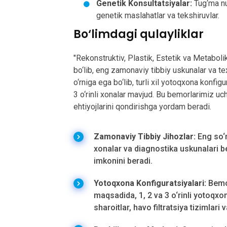
Genetik Konsultatsiyalar:
Tug‘ma nu
genetik maslahatlar va tekshiruvlar.
Bo‘limdagi qulayliklar
"Rekonstruktiv, Plastik, Estetik va Metabolik
bo‘lib, eng zamonaviy tibbiy uskunalar va te
o‘rniga ega bo‘lib, turli xil yotoqxona konfigur
3 o‘rinli xonalar mavjud. Bu bemorlarimiz uch
ehtiyojlarini qondirishga yordam beradi.
Zamonaviy Tibbiy Jihozlar:
Eng so‘n
xonalar va diagnostika uskunalari b
imkonini beradi.
Yotoqxona Konfiguratsiyalari:
Bemor
maqsadida, 1, 2 va 3 o‘rinli yotoqx
sharoitlar, havo filtratsiya tizimlari