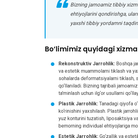
Bizning jamoamiz tibbiy xizm
ehtiyojlarini qondirishga, ula
yaxshi tibbiy yordamni taqdi
Bo‘limimiz quyidagi xizma
Rekonstruktiv Jarrohlik:
Boshqa jar
va estetik muammolarni tiklash va yax
sohalarda deformatsiyalarni tiklash, 
qo‘llaniladi. Bizning tajribali jamoami
ta'minlash uchun ilg‘or usullarni qo‘lla
Plastik Jarrohlik:
Tanadagi qiyofa o‘
ko‘rinishini yaxshilash. Plastik jarro
yuz konturini tuzatish, liposaktsiya v
bemorning individual ehtiyojlariga mos
Estetik Jarrohlik:
Go‘zallik va estet