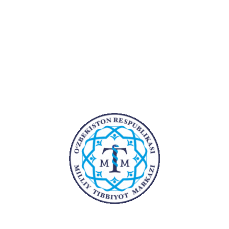
2019
(Ichki kasalliklar)
Ish tajribasi:
Yillar
Bo'lim
2015 – 2015
2015-2016