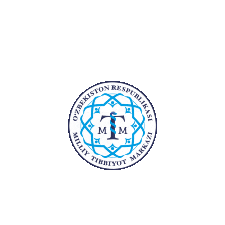
Ish tajribasi:
Yillar
Bo'lim
1998-2009
I umumiy terapiya
2012- 2019
bo’limi