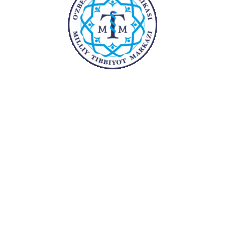
Endoprotezlangan bemorlarda infeksiyaning oldini olish va
uza taqdim etildi. Taqdimotda periprotez infeksiyalarning kelib
’siri, jarrohlik amaliyoti oldidan va keyin infeksiyaning oldini oli
iklardan oqilona foydalanish masalalari muhokama qilindi.
y ko‘nikmalarini yanada mustahkamlash, xalqaro tajribani o‘rganish
at qildi.